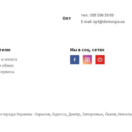
тел.:
095 596 39 09
Опт
E-mail:
opt@domospa.ua
телю
Мы в соц. сетях
 и оплата
и обмен
 сервисы
города Украины - Харьков, Одесса, Днепр, Запорожье, Львов, Николае