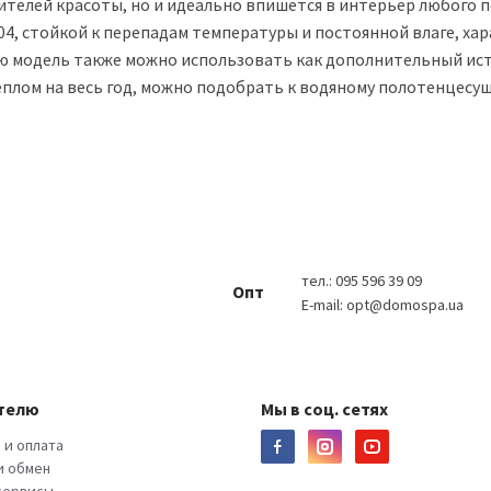
телей красоты, но и идеально впишется в интерьер любого 
04, стойкой к перепадам температуры и постоянной влаге, х
ю модель также можно использовать как дополнительный ист
еплом на весь год, можно подобрать к водяному полотенцес
тел.:
095 596 39 09
Опт
E-mail:
opt@domospa.ua
телю
Мы в соц. сетях
 и оплата
и обмен