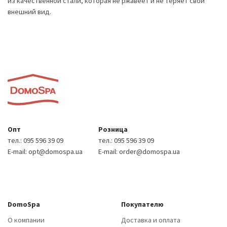
из качественной стали, которая не ржавеет и не теряет свой
внешний вид.
Опт
Розница
тел.:
095 596 39 09
тел.:
095 596 39 09
E-mail:
opt@domospa.ua
E-mail:
order@domospa.ua
DomoSpa
Покупателю
О компании
Доставка и оплата