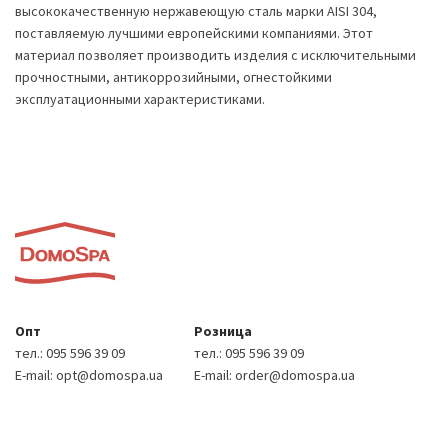
высококачественную нержавеющую сталь марки AISI 304,
поставляемую лучшими европейскими компаниями. Этот
материал позволяет производить изделия с исключительными
прочностными, антикоррозийными, огнестойкими
эксплуатационными характеристиками.
Опт
Розница
тел.:
095 596 39 09
тел.:
095 596 39 09
E-mail:
opt@domospa.ua
E-mail:
order@domospa.ua