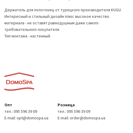
Держатель для полотенец от турецкого производителя KUGU.
Интересный и стильный дизайн плюс высокое качество
материала - не оставят равнодушным даже самого
требовательного покупателя.
Тип монтажа - настенный.
Опт
Розница
тел.:
095 596 39 09
тел.:
095 596 39 09
E-mail:
opt@domospa.ua
E-mail:
order@domospa.ua