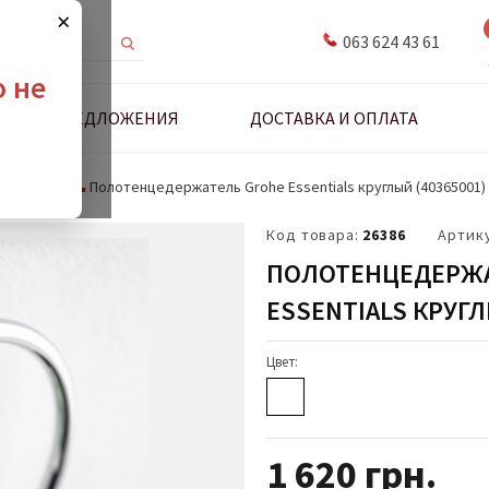
×
063 624 43 61
о не
ДНЫЕ ПРЕДЛОЖЕНИЯ
ДОСТАВКА И ОПЛАТА
едержатели
Полотенцедержатель Grohe Essentials круглый (40365001)
Код товара:
26386
Артик
ПОЛОТЕНЦЕДЕРЖА
ESSENTIALS КРУГЛ
Цвет:
1 620
грн.