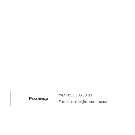
тел.:
095 596 39 09
Розница
E-mail:
order@domospa.ua