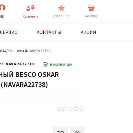
Избранное
Корзина
Cравнить
ЛК
СЕРВИС
КОНТАКТЫ
АКЦИИ
Х4/16 + ноги (NAVARA22738)
ул:
NAVARA22738
в наличии
НЫЙ BESCO OSKAR
 (NAVARA22738)