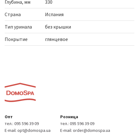
Глубина, мм
330
Страна
Испания
Тип уринала
без крышки
Покрытие
глянцевое
Опт
Розница
тел.:
095 596 39 09
тел.:
095 596 39 09
E-mail:
opt@domospa.ua
E-mail:
order@domospa.ua