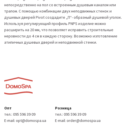
непосредственно на пол со встроенным душевым каналом или
трапом. С помощью комбинации двух неподвижных стенок и
душевых дверей Pivot создадите „П“- образный душевой уголок.
Используя регулирующий профиль PNPS изделие можно
расширить на 20 мм, что позволяет исправить строительные
неровности до 4 см в каждую сторону. Возможно изготовление
атипичных душевых дверей и неподвижной стенки.
Опт
Розница
тел.:
095 596 39 09
тел.:
095 596 39 09
E-mail:
opt@domospa.ua
E-mail:
order@domospa.ua