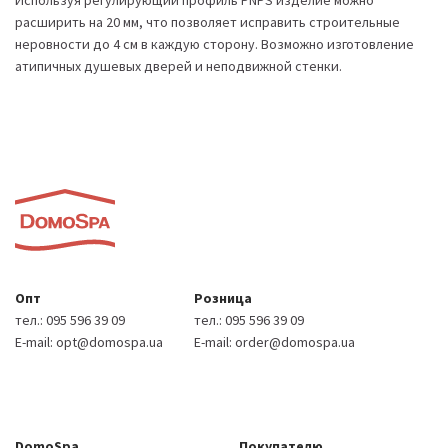
расширить на 20 мм, что позволяет исправить строительные
неровности до 4 см в каждую сторону. Возможно изготовление
атипичных душевых дверей и неподвижной стенки.
Опт
Розница
тел.:
095 596 39 09
тел.:
095 596 39 09
E-mail:
opt@domospa.ua
E-mail:
order@domospa.ua
DomoSpa
Покупателю