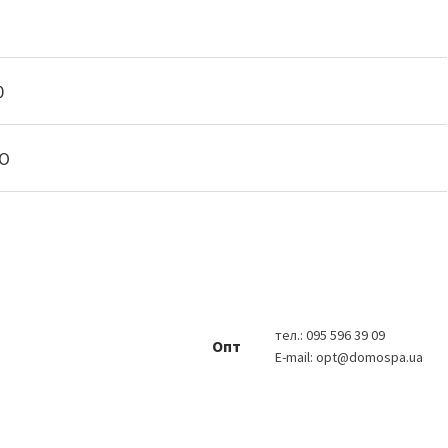
0
О
тел.:
095 596 39 09
Опт
E-mail:
opt@domospa.ua