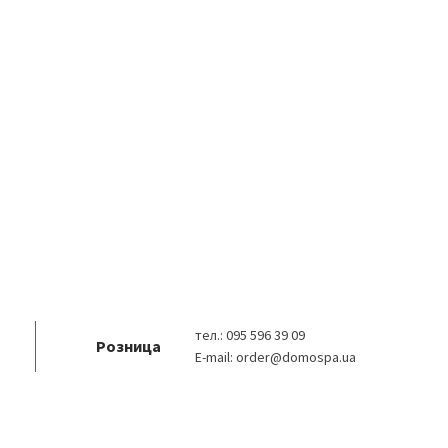
тел.:
095 596 39 09
Розница
E-mail:
order@domospa.ua