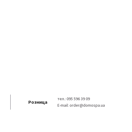
тел.:
095 596 39 09
Розница
E-mail:
order@domospa.ua