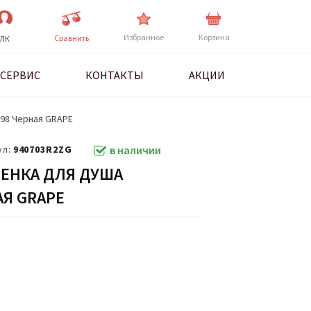
Избранное
Корзина
Cравнить
ЛК
СЕРВИС
КОНТАКТЫ
АКЦИИ
198 Черная GRAPE
ул:
940703R2ZG
в наличии
ЕНКА ДЛЯ ДУША
АЯ GRAPE