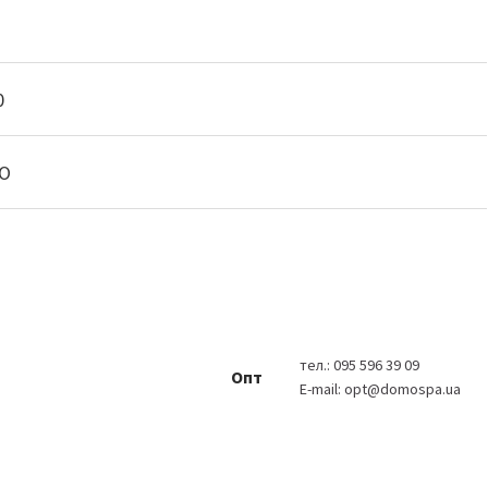
0
О
тел.:
095 596 39 09
Опт
E-mail:
opt@domospa.ua