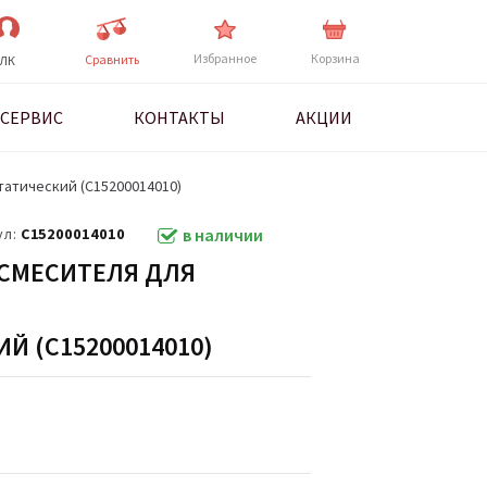
Избранное
Корзина
Cравнить
ЛК
СЕРВИС
КОНТАКТЫ
АКЦИИ
татический (C15200014010)
ул:
C15200014010
в наличии
 СМЕСИТЕЛЯ ДЛЯ
Й (C15200014010)