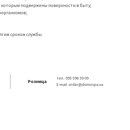
, которым подвержены поверхности в быту;
оорганизмов;
лгим сроком службы.
тел.:
095 596 39 09
Розница
E-mail:
order@domospa.ua