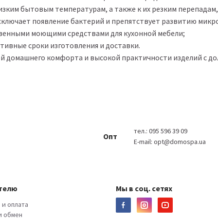
изким бытовым температурам, а также к их резким перепадам
исключает появление бактерий и препятствует развитию микр
новенными моющими средствами для кухонной мебели;
ративные сроки изготовления и доставки.
й домашнего комфорта и высокой практичности изделий с до
тел.:
095 596 39 09
Опт
E-mail:
opt@domospa.ua
телю
Мы в соц. сетях
 и оплата
и обмен