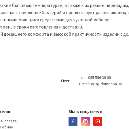
изким бытовым температурам, а также к их резким перепадам
исключает появление бактерий и препятствует развитию микр
новенными моющими средствами для кухонной мебели;
ративные сроки изготовления и доставки.
й домашнего комфорта и высокой практичности изделий с до
тел.:
095 596 39 09
Опт
E-mail:
opt@domospa.ua
телю
Мы в соц. сетях
 и оплата
и обмен