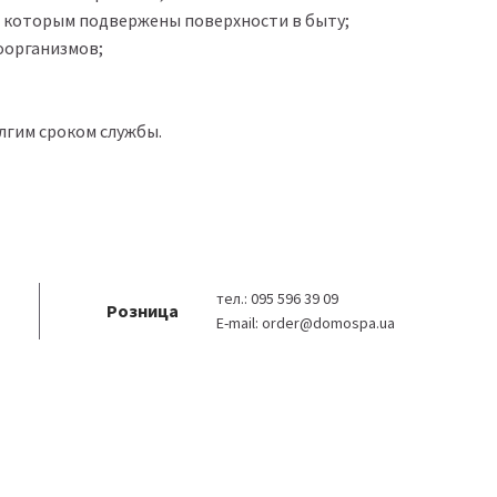
, которым подвержены поверхности в быту;
оорганизмов;
лгим сроком службы.
тел.:
095 596 39 09
Розница
E-mail:
order@domospa.ua