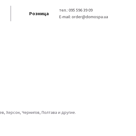
тел.:
095 596 39 09
Розница
E-mail:
order@domospa.ua
в, Херсон, Чернигов, Полтава и другие.