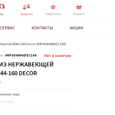
Избранное
Корзина
Cравнить
ЛК
СЕРВИС
КОНТАКТЫ
АКЦИИ
perial 6044-160 Decor (IMP604406DEC160)
ул:
IMP604406DEC160
Нет в наличии
 ИЗ НЕРЖАВЕЮЩЕЙ
44-160 DECOR
)
ожение чаши:
рсальная