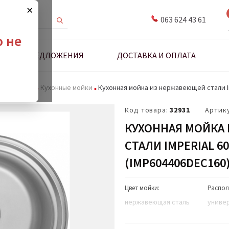
×
063 624 43 61
о не
ДНЫЕ ПРЕДЛОЖЕНИЯ
ДОСТАВКА И ОПЛАТА
адлежности
Кухонные мойки
Кухонная мойка из нержавеющей стали Im
Код товара:
32931
Артик
КУХОННАЯ МОЙКА
СТАЛИ IMPERIAL 60
(IMP604406DEC160
Цвет мойки:
Распол
нержавеющая сталь
униве