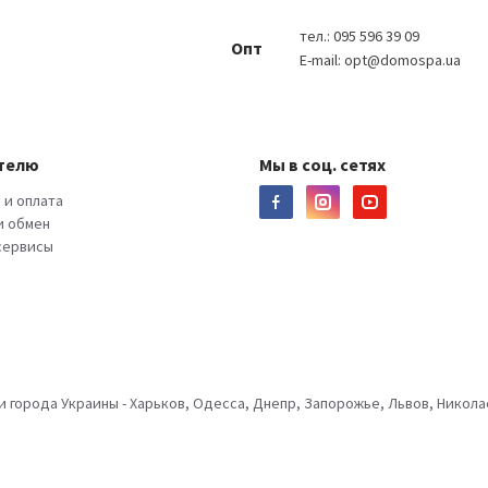
тел.:
095 596 39 09
Опт
E-mail:
opt@domospa.ua
телю
Мы в соц. сетях
 и оплата
и обмен
 сервисы
города Украины - Харьков, Одесса, Днепр, Запорожье, Львов, Николае