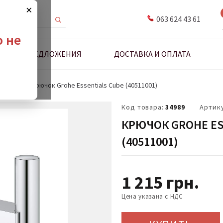
×
063 624 43 61
о не
ДНЫЕ ПРЕДЛОЖЕНИЯ
ДОСТАВКА И ОПЛАТА
я ванной
Крючок Grohe Essentials Cube (40511001)
Код товара:
34989
Артик
КРЮЧОК GROHE ES
(40511001)
1 215
грн.
Цена указана с НДС