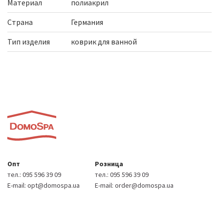
Материал
полиакрил
Страна
Германия
Тип изделия
коврик для ванной
Опт
Розница
тел.:
095 596 39 09
тел.:
095 596 39 09
E-mail:
opt@domospa.ua
E-mail:
order@domospa.ua