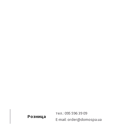
тел.:
095 596 39 09
Розница
E-mail:
order@domospa.ua