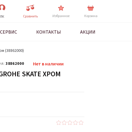
Избранное
Корзина
Cравнить
ЛК
СЕРВИС
КОНТАКТЫ
АКЦИИ
ом (38862000)
ул:
38862000
Нет в наличии
GROHE SKATE ХРОМ