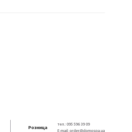
тел.:
095 596 39 09
Розница
E-mail:
order@domospa.ua