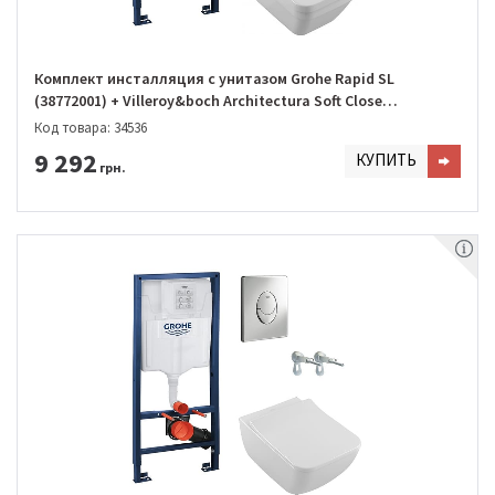
Комплект инсталляция с унитазом Grohe Rapid SL
(38772001) + Villeroy&boch Architectura Soft Close
DirectFlush (5685HR01)
Код товара: 34536
9 292
КУПИТЬ
грн.