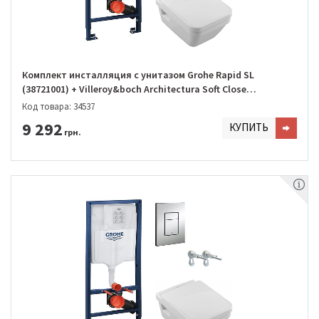
Комплект инсталляция с унитазом Grohe Rapid SL
(38721001) + Villeroy&boch Architectura Soft Close
DirectFlush (5685HR01)
Код товара: 34537
9 292
КУПИТЬ
грн.