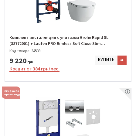
Комплект инсталляция с унитазом Grohe Rapid SL
(38772001) + Laufen PRO Rimless Soft Close Slim
(H8669570000001)
Код товара: 34539
9 220
КУПИТЬ
грн.
Кредит от
384 грн/мес.
Скидка по
промокоду