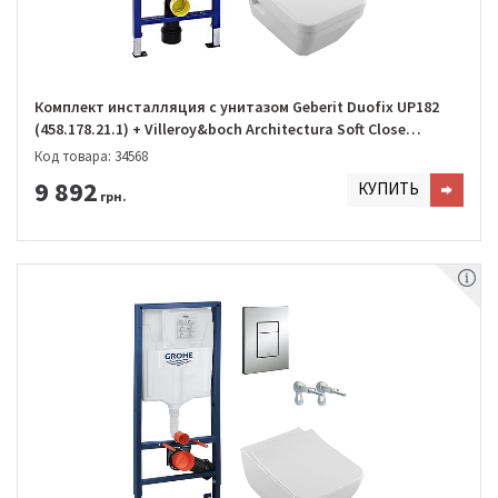
Комплект инсталляция с унитазом Geberit Duofix UP182
(458.178.21.1) + Villeroy&boch Architectura Soft Close
DirectFlush (5685HR01)
Код товара: 34568
9 892
КУПИТЬ
грн.