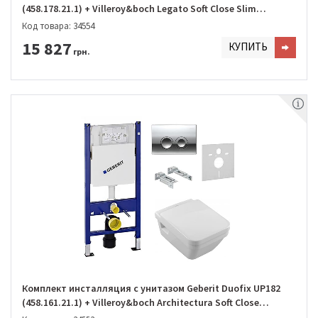
(458.178.21.1) + Villeroy&boch Legato Soft Close Slim
DirectFlush (5663RS01)
Код товара: 34554
15 827
КУПИТЬ
грн.
Комплект инсталляция с унитазом Geberit Duofix UP182
(458.161.21.1) + Villeroy&boch Architectura Soft Close
DirectFlush (5685HR01)