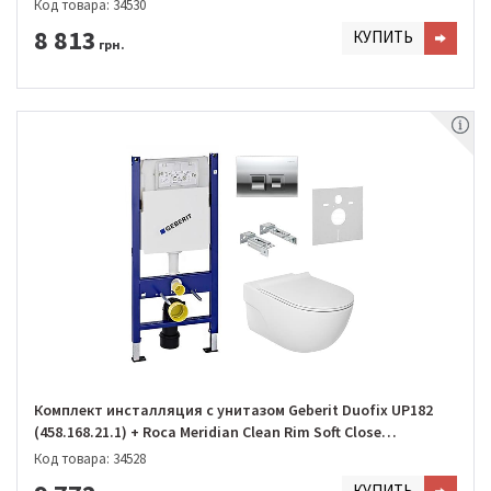
Код товара: 34530
8 813
КУПИТЬ
грн.
Комплект инсталляция с унитазом Geberit Duofix UP182
(458.168.21.1) + Roca Meridian Clean Rim Soft Close
(A34H240000)
Код товара: 34528
КУПИТЬ