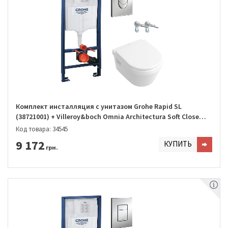
Комплект инсталляция с унитазом Grohe Rapid SL
(38721001) + Villeroy&boch Omnia Architectura Soft Close
(5684H101)
Код товара: 34545
9 172
КУПИТЬ
грн.