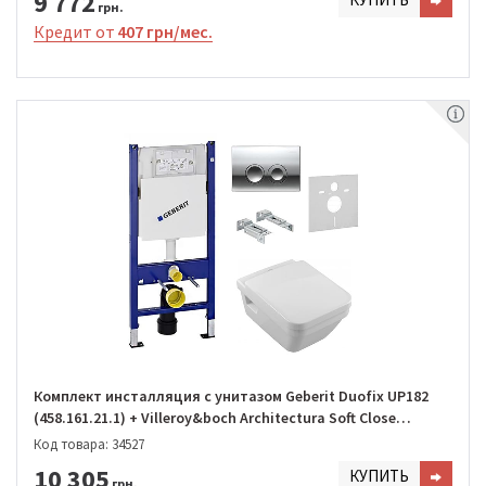
9 772
грн.
Кредит от
407 грн/мес.
Комплект инсталляция с унитазом Geberit Duofix UP182
(458.161.21.1) + Villeroy&boch Architectura Soft Close
DirectFlush (5685HR01)
Код товара: 34527
10 305
КУПИТЬ
грн.