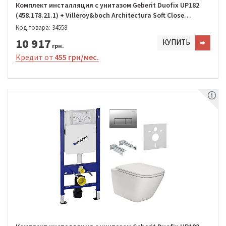
Комплект инсталляция с унитазом Geberit Duofix UP182
(458.178.21.1) + Villeroy&boch Architectura Soft Close
DirectFlush (5685HR01)
Код товара: 34558
10 917
КУПИТЬ
грн.
Кредит от
455 грн/мес.