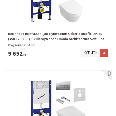
Комплект инсталляция с унитазом Geberit Duofix UP182
(458.178.21.1) + Villeroy&boch Omnia Architectura Soft Close
(5684H101)
Код товара: 34569
9 652
КУПИТЬ
грн.