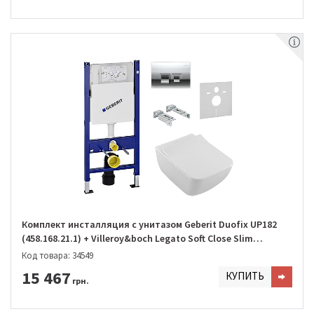
Комплект инсталляция с унитазом Geberit Duofix UP182
(458.168.21.1) + Villeroy&boch Legato Soft Close Slim
DirectFlush (5663RS01)
Код товара: 34549
15 467
КУПИТЬ
грн.