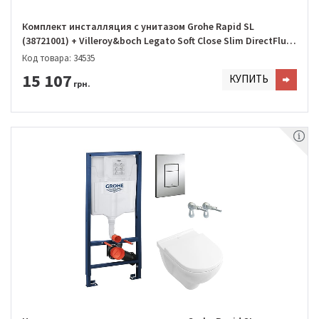
Комплект инсталляция с унитазом Grohe Rapid SL
(38721001) + Villeroy&boch Legato Soft Close Slim DirectFlush
(5663RS01)
Код товара: 34535
15 107
КУПИТЬ
грн.