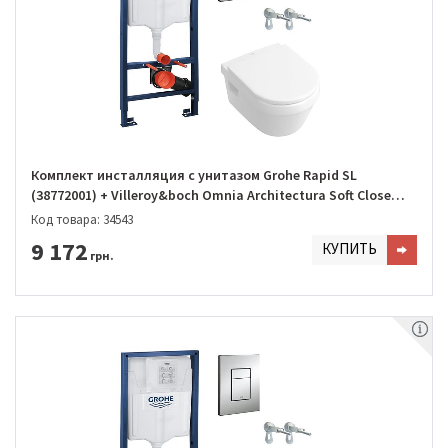
Комплект инсталляция с унитазом Grohe Rapid SL
(38772001) + Villeroy&boch Omnia Architectura Soft Close
(5684H101)
Код товара: 34543
9 172
КУПИТЬ
грн.