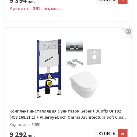
9 394
грн.
Кредит от
391 грн/мес.
Комплект инсталляция с унитазом Geberit Duofix UP182
(458.168.21.1) + Villeroy&boch Omnia Architectura Soft Close
(5684H101)
Код товара: 34551
9 292
КУПИТЬ
грн.