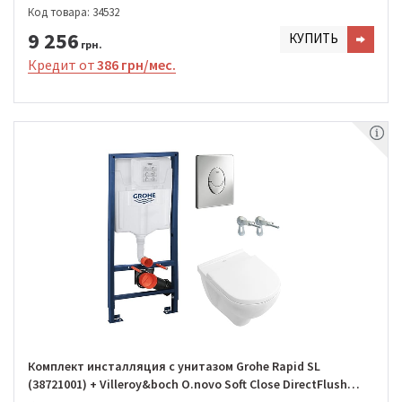
(H8669570000001)
Код товара: 34532
9 256
КУПИТЬ
грн.
Кредит от
386 грн/мес.
Комплект инсталляция с унитазом Grohe Rapid SL
(38721001) + Villeroy&boch O.novo Soft Close DirectFlush
(5660HR01)