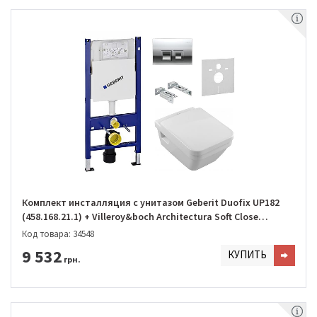
Комплект инсталляция с унитазом Geberit Duofix UP182
(458.168.21.1) + Villeroy&boch Architectura Soft Close
DirectFlush (5685HR01)
Код товара: 34548
9 532
КУПИТЬ
грн.