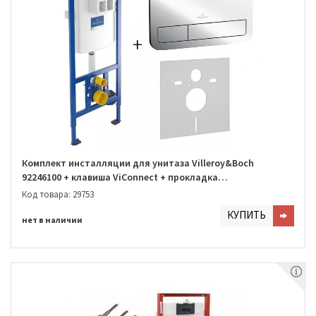
Комплект инсталляции для унитаза Villeroy&Boch
92246100 + клавиша ViConnect + прокладка
(92246100+92249061+9222870)
Код товара: 29753
КУПИТЬ
нет в наличии