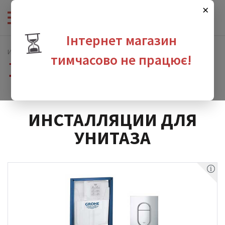
×
⏳
Інтернет магазин
Интернет-магазин сантехники
тимчасово не працює!
Инсталляционные системы и принадлежности
Инсталляции для унитаза
зина
ИНСТАЛЛЯЦИИ ДЛЯ
УНИТАЗА