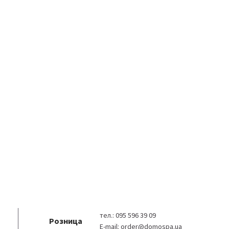
тел.:
095 596 39 09
Розница
E-mail:
order@domospa.ua