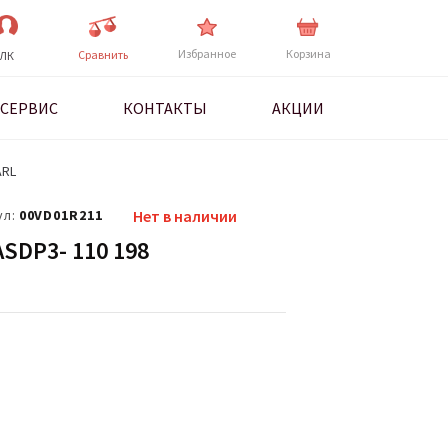
Избранное
Корзина
Cравнить
ЛК
СЕРВИС
КОНТАКТЫ
АКЦИИ
ARL
ул:
00VD01R211
Нет в наличии
DP3- 110 198