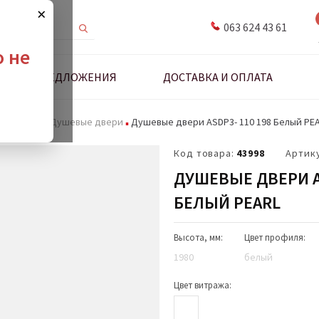
×
063 624 43 61
о не
ДНЫЕ ПРЕДЛОЖЕНИЯ
ДОСТАВКА И ОПЛАТА
 и стенки
Душевые двери
Душевые двери ASDP3- 110 198 Белый PE
Код товара:
43998
Артик
ДУШЕВЫЕ ДВЕРИ AS
БЕЛЫЙ PEARL
Высота, мм:
Цвет профиля:
1980
белый
Цвет витража: