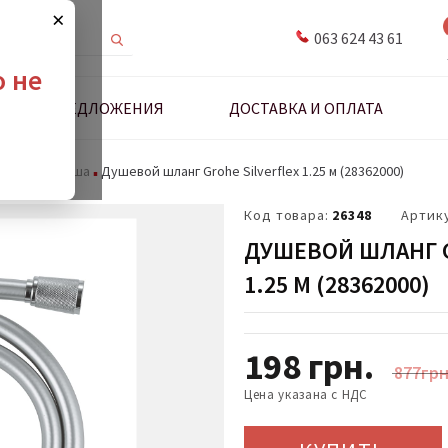
×
063 624 43 61
о не
ДНЫЕ ПРЕДЛОЖЕНИЯ
ДОСТАВКА И ОПЛАТА
анги для душа
Душевой шланг Grohe Silverflex 1.25 м (28362000)
Код товара:
26348
Артик
ДУШЕВОЙ ШЛАНГ G
1.25 М (28362000)
198
грн.
877
грн
Цена указана с НДС