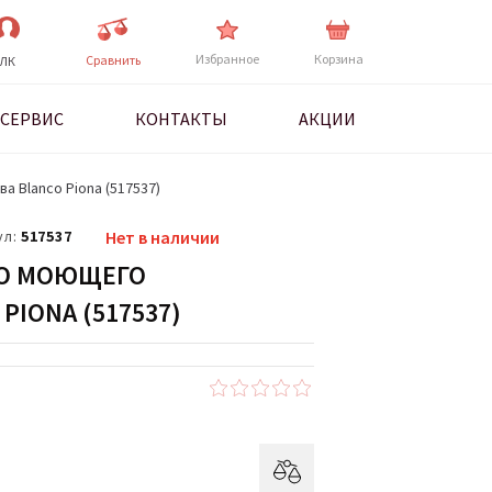
Избранное
Корзина
Cравнить
ЛК
СЕРВИС
КОНТАКТЫ
АКЦИИ
 Blanco Piona (517537)
ул:
517537
Нет в наличии
ГО МОЮЩЕГО
PIONA (517537)