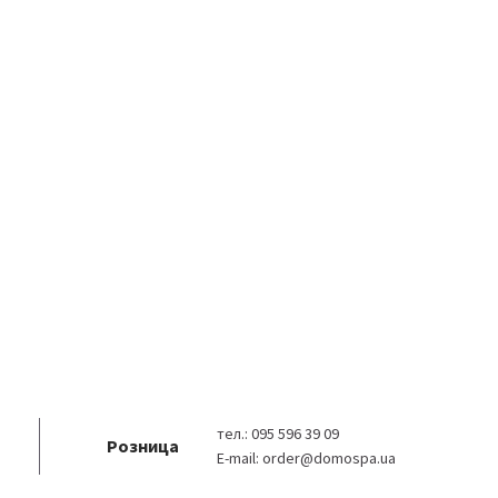
тел.:
095 596 39 09
Розница
E-mail:
order@domospa.ua