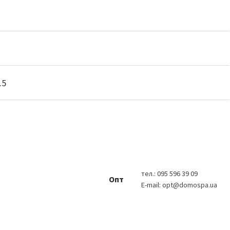
.5
тел.:
095 596 39 09
Опт
E-mail:
opt@domospa.ua