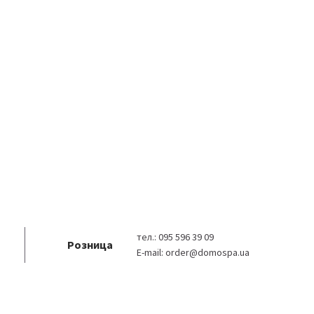
тел.:
095 596 39 09
Розница
E-mail:
order@domospa.ua