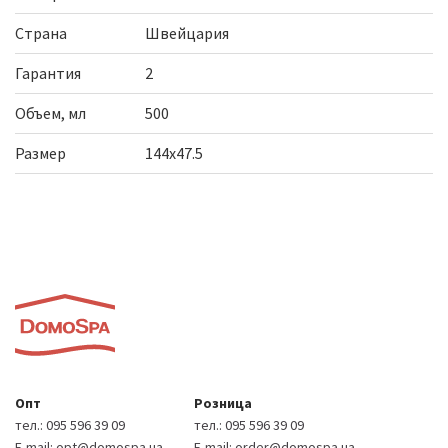
Страна
Швейцария
Гарантия
2
Объем, мл
500
Размер
144х47.5
Опт
Розница
тел.:
095 596 39 09
тел.:
095 596 39 09
E-mail:
opt@domospa.ua
E-mail:
order@domospa.ua