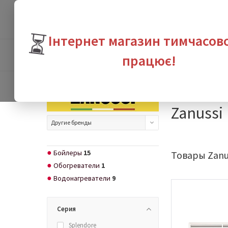
⏳
Інтернет магазин тимчасов
ПРОДУКТЫ
БРЕНДЫ
ВЫГО
працює!
Интернет-магазин с
Zanussi
Другие бренды
Бойлеры
15
Товары Zanu
Обогреватели
1
Водонагреватели
9
Серия
Splendore