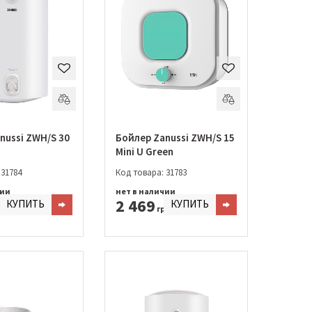
nussi ZWH/S 30
Бойлер Zanussi ZWH/S 15
Mini U Green
 31784
Код товара: 31783
чии
нет в наличии
2 469
КУПИТЬ
КУПИТЬ
н.
грн.