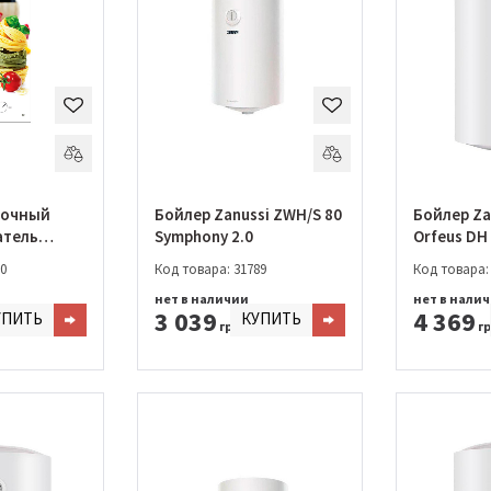
точный
Бойлер Zanussi ZWH/S 80
Бойлер Za
атель
Symphony 2.0
Orfeus DH
10 Fonte
0
Код товара: 31789
Код товара:
a
нет в наличии
нет в нали
3 039
4 369
УПИТЬ
КУПИТЬ
грн.
гр