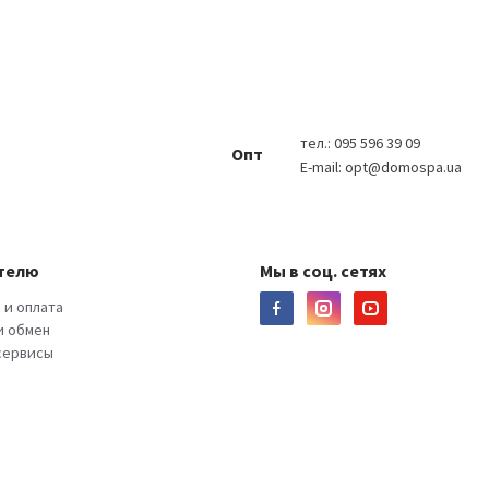
тел.:
095 596 39 09
Опт
E-mail:
opt@domospa.ua
телю
Мы в соц. сетях
 и оплата
и обмен
 сервисы