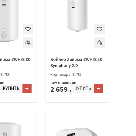
nussi ZWH/S 80
Бойлер Zanussi ZWH/S 50
Symphony 2.0
 31788
Код товара: 31787
чии
нет в наличии
2 659
КУПИТЬ
КУПИТЬ
н.
грн.