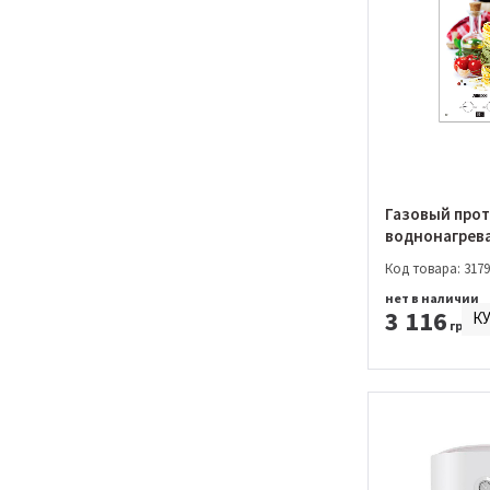
Газовый про
воднонагрев
Zanussi GWH 
Код товара: 3179
Glass La Spezi
нет в наличии
3 116
К
грн.