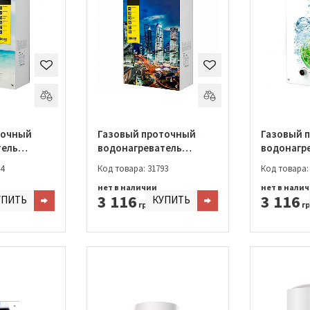
точный
Газовый проточный
Газовый 
тель
водонагреватель
водонагр
10 Fonte
Zanussi GWH 10 Fonte
Zanussi G
4
Код товара: 31793
Код товара:
o
Glass Metropoli
Glass Lime
нет в наличии
нет в нали
3 116
3 116
УПИТЬ
КУПИТЬ
грн.
гр