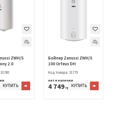
nussi ZWH/S
Бойлер Zanussi ZWH/S
ony 2.0
100 Orfeus DH
 31780
Код товара: 31779
чии
нет в наличии
4 749
КУПИТЬ
КУПИТЬ
н.
грн.