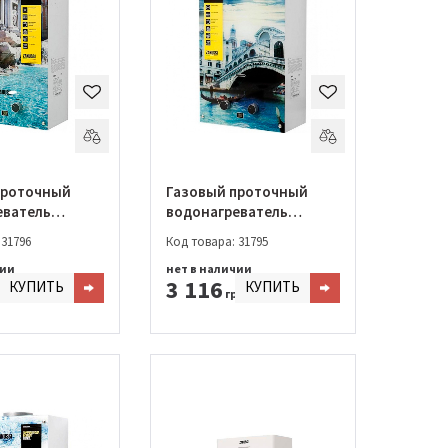
проточный
Газовый проточный
еватель
водонагреватель
WH 10 Fonte
Zanussi GWH 10 Fonte
 31796
Код товара: 31795
i
Glass Rialto
чии
нет в наличии
3 116
КУПИТЬ
КУПИТЬ
н.
грн.