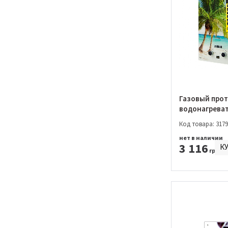
Газовый про
водонагрева
Zanussi GWH 
Код товара: 3179
Glass Paradis
нет в наличии
3 116
К
грн.