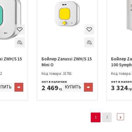
si ZWH/S 15
Бойлер Zanussi ZWH/S 15
Бойлер Za
Mini O
100 Symph
2
Код товара: 31781
Код товара:
нет в наличии
нет в нали
2 469
3 324
УПИТЬ
КУПИТЬ
грн.
гр
1
2