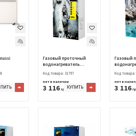
nussi
Газовый проточный
Газовый 
R
водонагреватель
водонагр
Zanussi GWH 10 Fonte
Zanussi G
8
Код товара: 31797
Код товара:
Glass Venezia
Glass Trev
нет в наличии
нет в нали
3 116
3 116
УПИТЬ
КУПИТЬ
грн.
гр