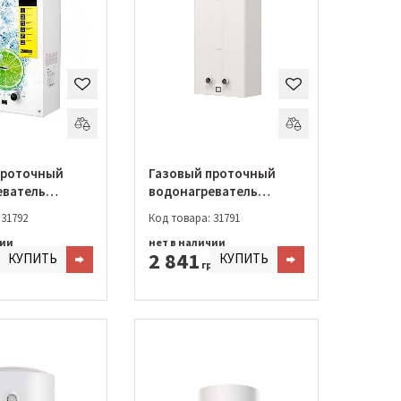
проточный
Газовый проточный
еватель
водонагреватель
WH 10 Fonte
Zanussi GWH 10 Fonte
 31792
Код товара: 31791
Glass La Spezia
чии
нет в наличии
2 841
КУПИТЬ
КУПИТЬ
н.
грн.