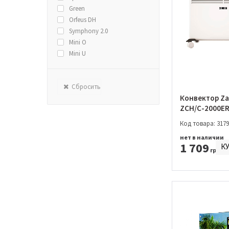
Green
Orfeus DH
Symphony 2.0
Mini O
Mini U
Сбросить
Конвектор Za
ZCH/C-2000E
Код товара: 3179
нет в наличии
1 709
К
грн.