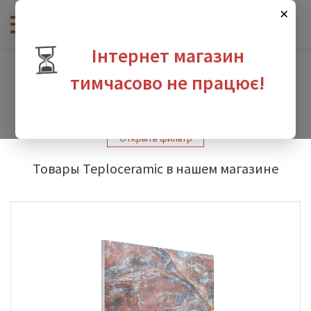
×
⏳
Інтернет магазин
Интернет-магазин сантехники
-
Производители
-
Teploceramic
тимчасово не працює!
Teploceramic
зина
Открыть фильтр
Товары Teploceramic в нашем магазине