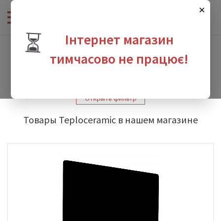
×
⏳
Інтернет магазин
Интернет-магазин сантехники
-
Производители
-
Teploceramic
тимчасово не працює!
Teploceramic
зина
Открыть фильтр
Товары Teploceramic в нашем магазине