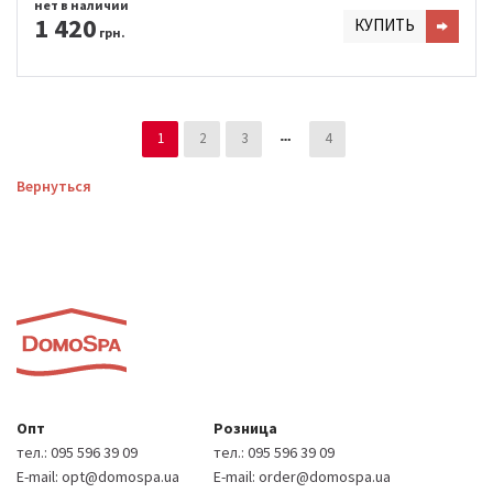
нет в наличии
1 420
КУПИТЬ
грн.
1
2
3
4
Вернуться
Опт
Розница
тел.:
095 596 39 09
тел.:
095 596 39 09
E-mail:
opt@domospa.ua
E-mail:
order@domospa.ua