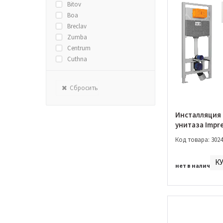
Bitov
Boa
Breclav
Zumba
Centrum
Cuthna
Daicy
Elanta
Сбросить
Horak
Hranice
Jesenik
Инсталляция 
унитаза Impre
Krinice
крепление + 
Imprese Krinice
Код товара: 3024
PANI белая (i9
Kucera
Laska
К
нет в наличии
Lesna
Lidice
Loket
Lotta
Malse