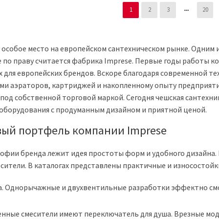
1
2
3
20
 особое место на европейском сантехническом рынке. Одним 
 по праву считается фабрика Imprese. Первые годы работы к
для европейских брендов. Вскоре благодаря современной тех
ми аэраторов, картриджей и накопленному опыту предприяти
и под собственной торговой маркой. Сегодня чешская сантехн
 оборудования с продуманным дизайном и приятной ценой.
ый портфель компании Imprese
офии бренда лежит идея простоты форм и удобного дизайна.
сители. В каталогах представлены практичные и износостойк
. Однорычажные и двухвентильные разработки эффектно см
енные смесители имеют переключатель для душа. Врезные мо