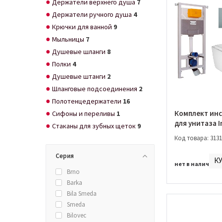
Держатели верхнего душа
7
Держатели ручного душа
4
Крючки для ванной
9
Мыльницы
7
Душевые шланги
8
Полки
4
Душевые штанги
2
Шланговые подсоединения
2
Полотенцедержатели
16
Комплект ин
Сифоны и переливы
1
для унитаза I
Стаканы для зубных щеток
9
+ унитаз Roc
Код товара: 3131
Rimless + сид
Close
Серия
К
(A34H47C000+
нет в наличии
Brno
Barka
Bila Smeda
Smeda
Bilovec