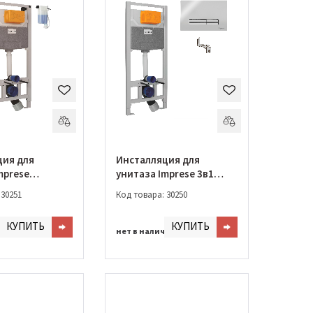
ция для
Инсталляция для
mprese
унитаза Imprese 3в1
крепление + клавиша
 30251
Код товара: 30250
PANI хром (i9120)
КУПИТЬ
КУПИТЬ
чии
нет в наличии