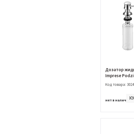
Morava
Mze
Nahoru
Nova
Odlove
Pan
Podzimu Ledove
Podzimu
Podzima Ledove
Podzimu Zrala
Podzima Zrala
Дозатор жид
Praha
Imprese Podz
Ralsko
(ZMK01170130
Код товара: 3024
Valtice
Vyskov
К
Witow
нет в наличии
Tisnov
Vaclav
Bila
Grafiky
Hydrant