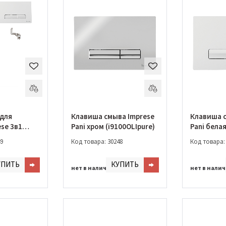
для
Клавиша смыва Imprese
Клавиша с
se 3в1
Pani хром (i9100OLIpure)
Pani бела
клавиша
(i9040WOL
9
Код товара: 30248
Код товара:
109)
УПИТЬ
КУПИТЬ
нет в наличии
нет в нали