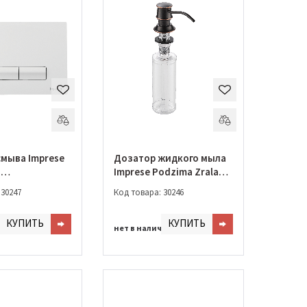
мыва Imprese
Дозатор жидкого мыла
я
Imprese Podzima Zrala
Ipure)
бронза (ZMK02170830)
 30247
Код товара: 30246
КУПИТЬ
КУПИТЬ
чии
нет в наличии