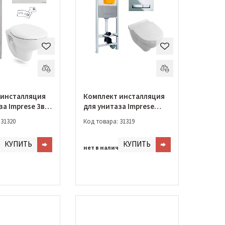
 инсталляция
Комплект инсталляция
за Imprese 3в1
для унитаза Imprese
olle Maro +
i8120 + унитаз O.Novo
 31320
Код товара: 31319
 клавиша (13-
DirectFlush + сидение
109)
Soft Close
КУПИТЬ
КУПИТЬ
(5660HR01+i8120)
чии
нет в наличии