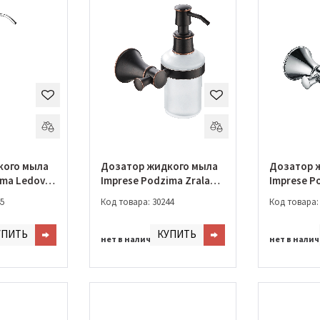
кого мыла
Дозатор жидкого мыла
Дозатор 
ima Ledove
Imprese Podzima Zrala
Imprese P
)
(ZMK02170831)
бронза (Z
5
Код товара: 30244
Код товара:
УПИТЬ
КУПИТЬ
нет в наличии
нет в нали