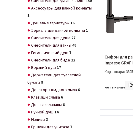
Смесители для умывальников
50
Аксессуары для ванной комнаты
1
Душевые гарнитуры
16
Зеркала для ванной комнаты
1
Смесители для душа
27
Смесители для ванны
49
Гигиенический душ
7
Сифон для р
Смесители для биде
22
Imprese GRAF
Верхний душ
17
ZMK04180760
Код товара: 3825
Держатели для туалетной
бумаги
9
К
нет в наличии
Дозаторы жидкого мыла
6
Клавиши смыва
6
Донные клапаны
6
Ручной душ
14
Изливы
3
Ершики для унитаза
7