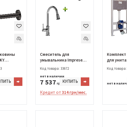
аковины
Смеситель для
Комплект
IKY
умывальника Imprese
для унита
0
Ledove + Смеситель
+ унитаз V
3
Код товара: 33672
Код товара:
кухонный Imprese
сидение +
нет в наличии
Podzimu Ledove с
52-321+i8
7 537
УПИТЬ
КУПИТЬ
выдвижным изливом
грн.
нет в нали
Кредит от
314 грн/мес.