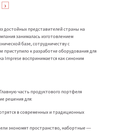
из достойных представителей страны на
омпания занималась изготовлением
нической базе, сотрудничеству с
е приступило к разработке оборудования для
ика Imprese воспринимается как синоним
 Главную часть продуктового портфеля
ие решения для:
отрятся в современных и традиционных
дели экономят пространство, набортные ―