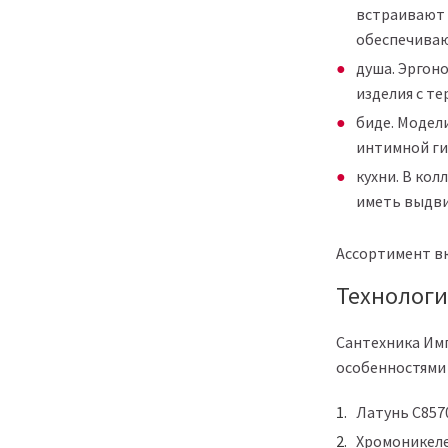
встраивают 
обеспечиваю
душа. Эргон
изделия с те
биде. Модел
интимной ги
кухни. В кол
иметь выдви
Ассортимент вк
Технологи
Сантехника Им
особенностями
Латунь C8570
Хромоникеле