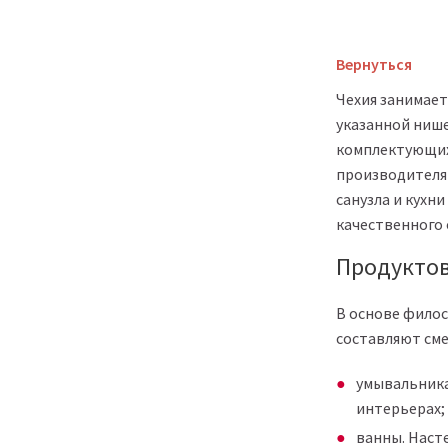
Вернуться
Чехия занимает
указанной нише
комплектующих 
производителя
санузла и кухн
качественного
Продуктов
В основе филос
составляют сме
умывальника
интерьерах;
ванны. Наст