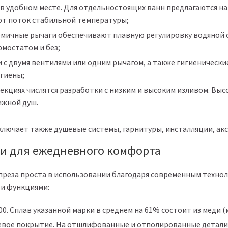
в удобном месте. Для отдельностоящих ванн предлагаются н
т поток стабильной температуры;
омичные рычаги обеспечивают плавную регулировку водяной 
рмостатом и без;
и с двумя вентилями или одним рычагом, а также гигиеническ
гиены;
лекциях числятся разработки с низким и высоким изливом. Вы
жной душ.
лючает также душевые системы, гарнитуры, инсталляции, акс
и для ежедневного комфорта
преза проста в использовании благодаря современным техно
 и функциями:
0. Сплав указанной марки в среднем на 61% состоит из меди 
вое покрытие. На отшлифованные и отполированные детали 