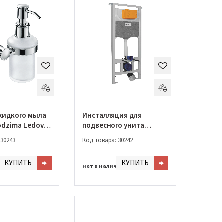
жидкого мыла
Инсталляция для
odzima Ledove
подвесного унита
MK01170131)
Imprese (i5220)
 30243
Код товара: 30242
КУПИТЬ
КУПИТЬ
чии
нет в наличии