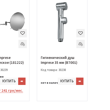
mprese
Гигиенический душ
ское (181222)
Imprese 35 мм (B7001)
 30239
Код товара: 30238
чии
КУПИТЬ
КУПИТЬ
н.
нет в наличии
т
241 грн/мес.