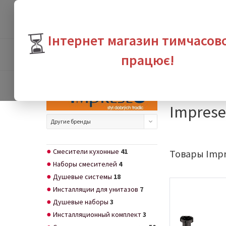
⏳
Інтернет магазин тимчасов
ПРОДУКТЫ
БРЕНДЫ
ВЫГО
працює!
Интернет-магазин с
Imprese
Другие бренды
Смесители кухонные
41
Товары Impr
Наборы смесителей
4
Душевые системы
18
Инсталляции для унитазов
7
Душевые наборы
3
Инсталляционный комплект
3