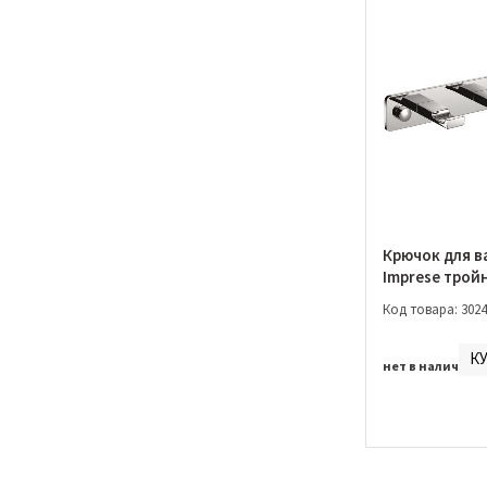
Imprese
Zrala
Ledove
Nova Vlna
Entrum
Podzima
Крючок для в
Imprese трой
9101111)
Код товара: 3024
К
нет в наличии