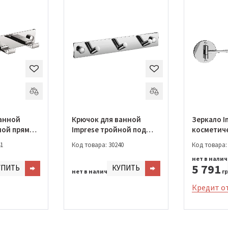
анной
Крючок для ванной
Зеркало I
ной прямой
Imprese тройной под
косметиче
углом (100111)
1
Код товара: 30240
Код товара:
нет в нали
5 791
УПИТЬ
КУПИТЬ
нет в наличии
гр
Кредит о