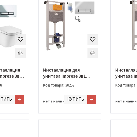
сталляция
Инсталляция для
Инсталля
mprese 3в1
унитаза Imprese 3в1
унитаза I
a Gap
крепление + клавиша
(OLIpure)
8
Код товара: 30252
Код товара:
ение Soft
OLIpure (i9120OLIpure)
УПИТЬ
КУПИТЬ
i8120)
нет в наличии
нет в нали