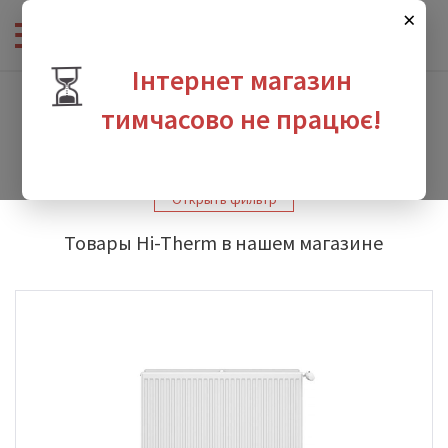
×
⏳
Інтернет магазин
Интернет-магазин сантехники
-
Производители
-
Hi-Therm
тимчасово не працює!
Hi-Therm
зина
Открыть фильтр
Товары Hi-Therm в нашем магазине