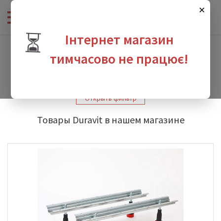
×
⏳
Інтернет магазин
Интернет-магазин сантехники
-
Производители
-
Duravit
-
Duravit Starck 3
тимчасово не працює!
Duravit Starck 3
зина
Открыть фильтр
Товары Duravit в нашем магазине