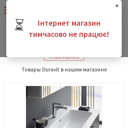
×
⏳
Інтернет магазин
Интернет-магазин сантехники
-
Производители
-
Duravit
-
Duravit ME by Starck
тимчасово не працює!
Duravit ME by Starck
зина
Открыть фильтр
Товары Duravit в нашем магазине