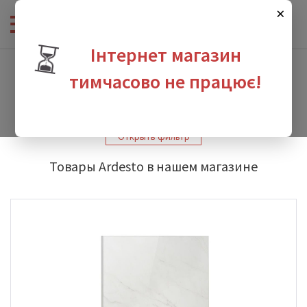
×
⏳
Інтернет магазин
Интернет-магазин сантехники
-
Производители
-
Ardesto
тимчасово не працює!
Ardesto
зина
Открыть фильтр
Товары Ardesto в нашем магазине