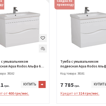
по
Скидка по
ду
промокоду
 с умывальником
Тумба с умывальником
сная Aqua Rodos Альфа 65
подвесная Aqua Rodos Альф
см с умывальником Frame
ара: 38162
Код товара: 38161
02498)
(АР0002497)
11
7 785
КУПИТЬ
КУПИТ
грн.
грн.
т от
400 грн/мес.
Кредит от
324 грн/мес.