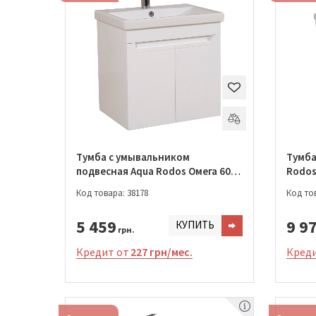
Тумба с умывальником
Тумба
подвесная Aqua Rodos Омега 60
Rodos 
см с умывальником Elit
умыва
Код товара: 38178
Код тов
(ОР0002643)
5 459
9 9
КУПИТЬ
грн.
Кредит от
227 грн/мес.
Креди