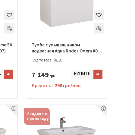
ame 50
Тумба с умывальником
97)
подвесная Aqua Rodos Омега 80
см с умывальником Frame
Код товара: 38183
(ОР0002549)
7 149
Ь
КУПИТЬ
грн.
Кредит от
298 грн/мес.
Скидка по
промокоду