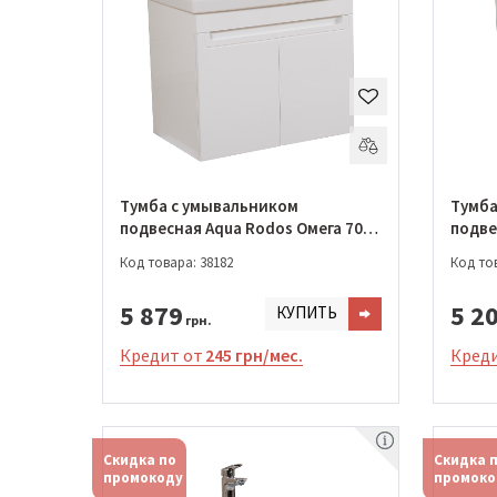
Тумба с умывальником
Тумба
подвесная Aqua Rodos Омега 70
подве
см с умывальником Frame
см с умывальником Frame
Код товара: 38182
Код тов
(ОР0002548)
(ОР00
5 879
5 2
КУПИТЬ
грн.
Кредит от
245 грн/мес.
Креди
Скидка по
Скидка 
промокоду
промоко