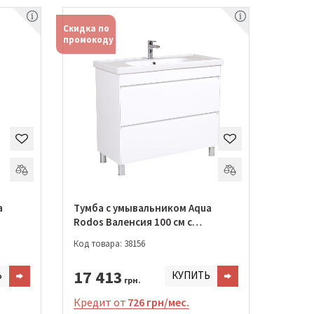
Скидка по
промокоду
a
Тумба с умывальником Aqua
Rodos Валенсия 100 см с
умывальником Frame
Код товара: 38156
(АР0002152)
17 413
Ь
КУПИТЬ
грн.
Кредит от
726 грн/мес.