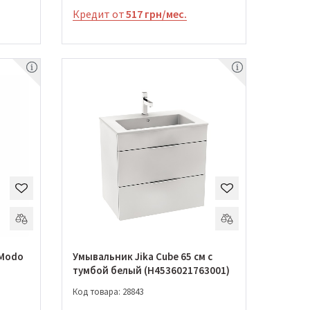
Кредит от
517 грн/мес.
 Modo
Умывальник Jika Сube 65 см с
тумбой белый (H4536021763001)
Код товара: 28843