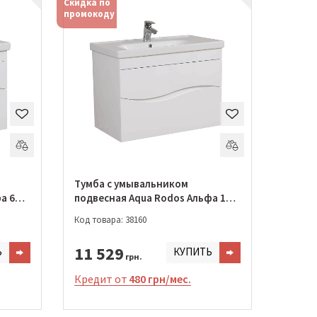
Скидка по
промокоду
Тумба с умывальником
а 65
подвесная Aqua Rodos Альфа 100
см с умывальником Frame
Код товара: 38160
(АР0002685)
11 529
Ь
КУПИТЬ
грн.
Кредит от
480 грн/мес.