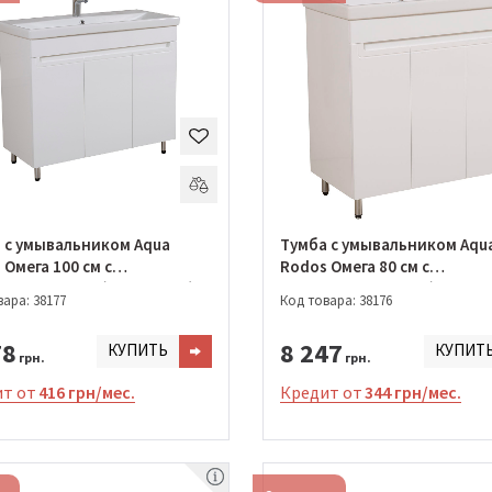
 с умывальником Aqua
Тумба с умывальником Aqu
Омега 100 см с
Rodos Омега 80 см с
льником Elit (ОР0002540)
умывальником Elit (ОР0002
ара: 38177
Код товара: 38176
78
8 247
КУПИТЬ
КУПИТ
грн.
грн.
т от
416 грн/мес.
Кредит от
344 грн/мес.