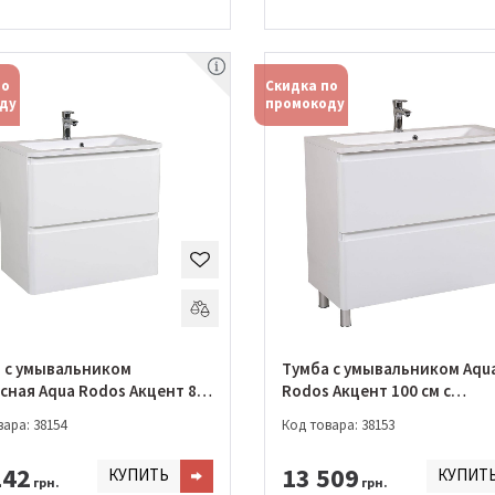
по
Скидка по
ду
промокоду
 с умывальником
Тумба с умывальником Aqu
сная Aqua Rodos Акцент 80
Rodos Акцент 100 см с
умывальником Альфа
ара: 38154
Код товара: 38153
02164)
(АР0002165)
142
13 509
КУПИТЬ
КУПИТ
грн.
грн.