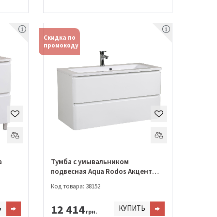
Скидка по
промокоду
a
Тумба с умывальником
подвесная Aqua Rodos Акцент
100 см с умывальником Альфа
Код товара: 38152
(АР0002163)
12 414
Ь
КУПИТЬ
грн.