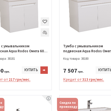
 с умывальником
Тумба с умывальником
сная Aqua Rodos Омега 60
подвесная Aqua Rodos Омег
см с умывальником Elit
ара: 38181
Код товара: 38180
02547)
(ОР0002645)
00
7 507
КУПИТЬ
КУПИТ
грн.
грн.
т от
217 грн/мес.
Кредит от
313 грн/мес.
по
Скидка по
ду
промокоду