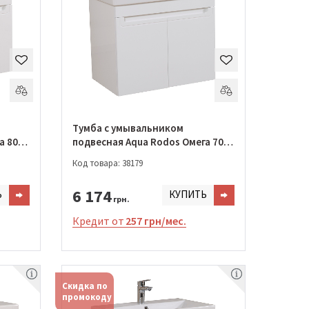
Тумба с умывальником
а 80
подвесная Aqua Rodos Омега 70
см с умывальником Elit
Код товара: 38179
(ОР0002644)
6 174
Ь
КУПИТЬ
грн.
Кредит от
257 грн/мес.
Скидка по
промокоду