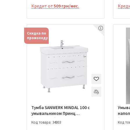
Кредит от
509 грн/мес.
Креди
Скидка по
промокоду
Тумба SANWERK MINDAL 100 с
Умыва
умывальником Принц
напол
(MV0000430)
(M108
Код товара: 34803
Код тов