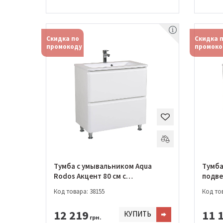
Скидка по
Скидка 
промокоду
промоко
Тумба с умывальником Aqua
Тумба
Rodos Акцент 80 см с
подве
умывальником Альфа
см с умывальником Альфа
Код товара: 38155
Код тов
(АР0002166)
(АР00
12 219
11 
КУПИТЬ
грн.