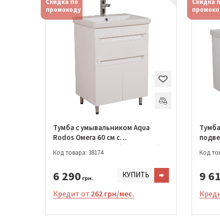
Скидка по
Скидка 
промокоду
промоко
Тумба с умывальником Aqua
Тумба
Rodos Омега 60 см с
подве
умывальником Elit (ОР0002541)
см с умывальником Frame
Код товара: 38174
Код тов
(АР00
6 290
9 6
КУПИТЬ
грн.
Кредит от
262 грн/мес.
Креди