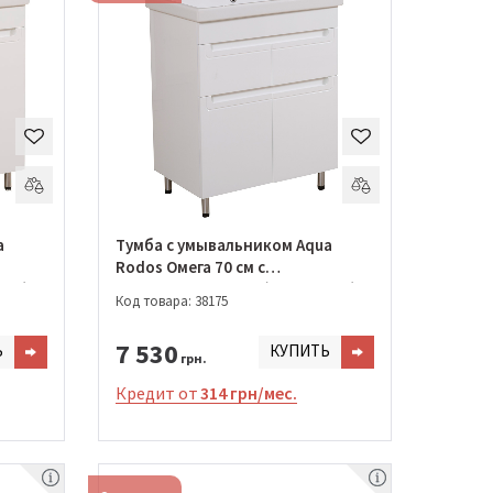
a
Тумба с умывальником Aqua
Rodos Омега 70 см с
542)
умывальником Elit (ОР0002638)
Код товара: 38175
7 530
Ь
КУПИТЬ
грн.
Кредит от
314 грн/мес.