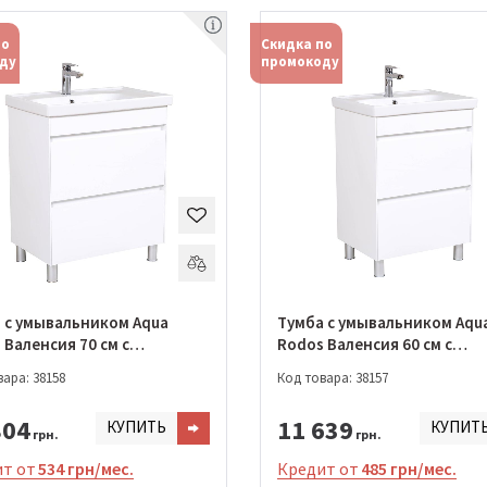
по
Скидка по
ду
промокоду
 с умывальником Aqua
Тумба с умывальником Aqu
Валенсия 70 см с
Rodos Валенсия 60 см с
льником Frame
умывальником Frame
ара: 38158
Код товара: 38157
01875)
(АР0001874)
804
11 639
КУПИТЬ
КУПИТ
грн.
грн.
т от
534 грн/мес.
Кредит от
485 грн/мес.