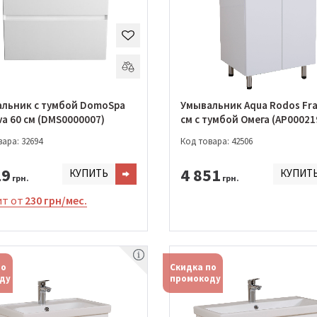
льник с тумбой DomoSpa
Умывальник Aqua Rodos Fr
va 60 см (DMS0000007)
см с тумбой Омега (АР00021
ара: 32694
Код товара: 42506
19
4 851
КУПИТЬ
КУПИТ
грн.
грн.
т от
230 грн/мес.
по
Скидка по
ду
промокоду