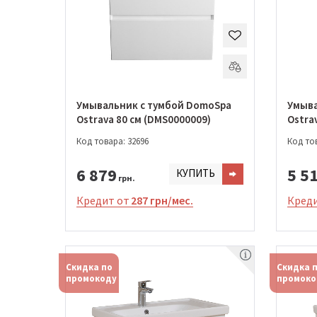
Умывальник с тумбой DomoSpa
Умыва
Ostrava 80 см (DMS0000009)
Ostra
Код товара: 32696
Код тов
6 879
5 5
КУПИТЬ
грн.
Кредит от
287 грн/мес.
Креди
Скидка по
Скидка 
промокоду
промоко