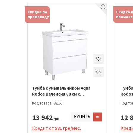
Скидка по
Скидка 
промокоду
промоко
Тумба с умывальником Aqua
Тумба
Rodos Валенсия 80 см с
Rodos 
умывальником Frame
умыва
Код товара: 38159
Код тов
(АР0001876)
(АР00
13 942
12 
КУПИТЬ
грн.
Кредит от
581 грн/мес.
Креди