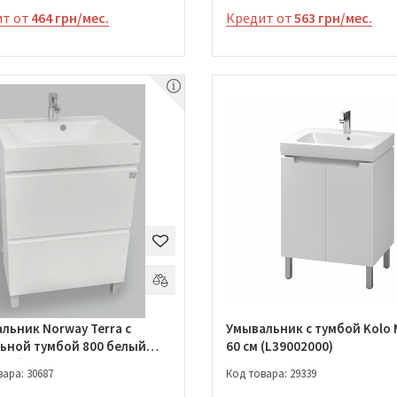
т от
464 грн/мес.
Кредит от
563 грн/мес.
льник Norway Terra с
Умывальник с тумбой Kolo
ьной тумбой 800 белый
60 см (L39002000)
080)
ара: 30687
Код товара: 29339