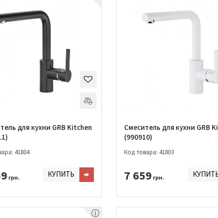
тель для кухни GRB Kitchen
Смеситель для кухни GRB K
11)
(990910)
ара: 41804
Код товара: 41803
59
7 659
КУПИТЬ
КУПИТ
грн.
грн.