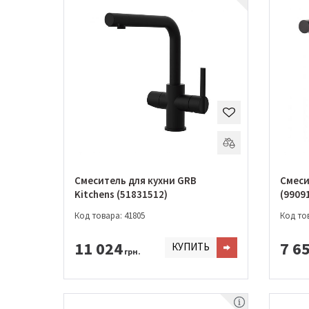
Смеситель для кухни GRB
Смеси
Kitchens (51831512)
(9909
Код товара: 41805
Код тов
11 024
7 6
КУПИТЬ
грн.