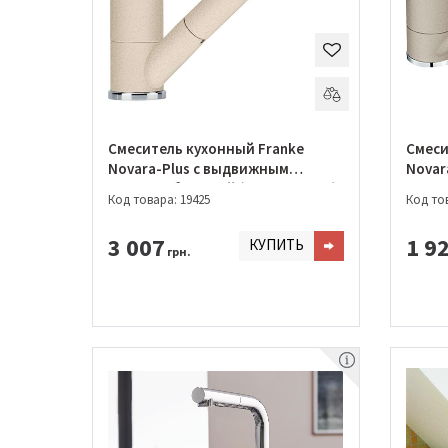
Смеситель кухонный Franke
Смеси
Novara-Plus с выдвижным
Novara
изливом бежевый (115.0470.665)
Код товара: 19425
Код тов
3 007
1 9
КУПИТЬ
грн.