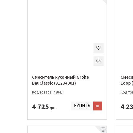
Смеситель кухонный Grohe
Смеси
BauClassic (31234001)
Loop 
Код товара: 43845
Код тов
4 725
4 2
КУПИТЬ
грн.