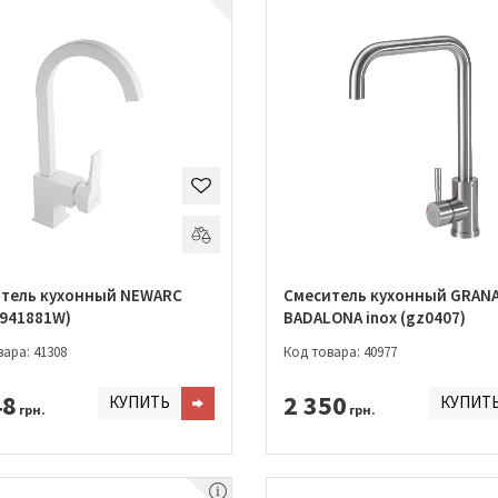
тель кухонный NEWARC
Смеситель кухонный GRAN
(941881W)
BADALONA inox (gz0407)
ара: 41308
Код товара: 40977
48
2 350
КУПИТЬ
КУПИТ
грн.
грн.