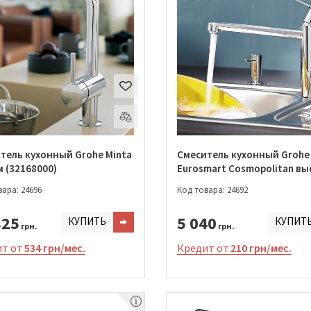
тель кухонный Grohe Minta
Смеситель кухонный Grohe
м (32168000)
Eurosmart Cosmopolitan в
(30193000)
ара: 24696
Код товара: 24692
825
5 040
КУПИТЬ
КУПИТ
грн.
грн.
т от
534 грн/мес.
Кредит от
210 грн/мес.