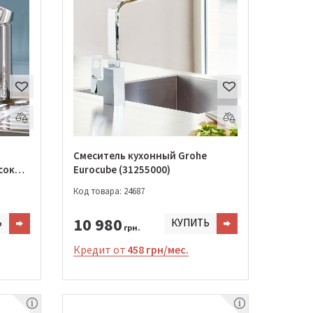
Смеситель кухонный Grohe
ысокий
Eurocube (31255000)
Код товара: 24687
10 980
Ь
КУПИТЬ
грн.
Кредит от
458 грн/мес.