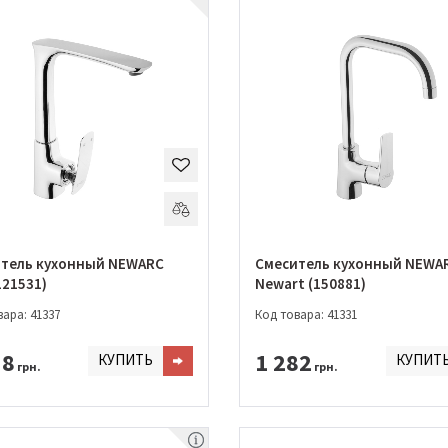
тель кухонный NEWARC
Смеситель кухонный NEWA
121531)
Newart (150881)
ара: 41337
Код товара: 41331
38
1 282
КУПИТЬ
КУПИТ
грн.
грн.