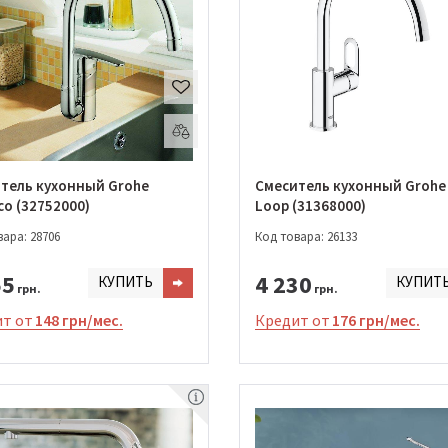
тель кухонный Grohe
Смеситель кухонный Grohe
co (32752000)
Loop (31368000)
ара: 28706
Код товара: 26133
55
4 230
КУПИТЬ
КУПИТ
грн.
грн.
т от
148 грн/мес.
Кредит от
176 грн/мес.