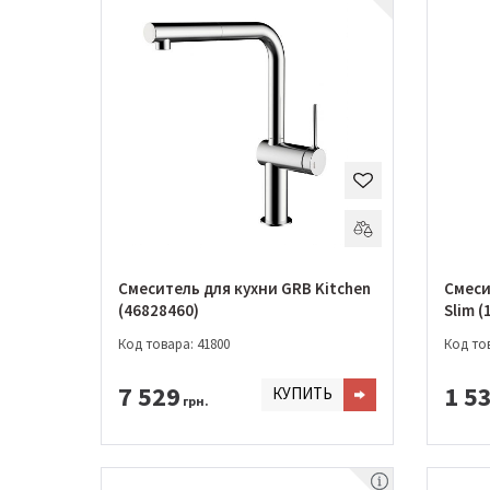
Смеситель для кухни GRB Kitchen
Смеси
(46828460)
Slim (
Код товара: 41800
Код тов
7 529
1 5
КУПИТЬ
грн.