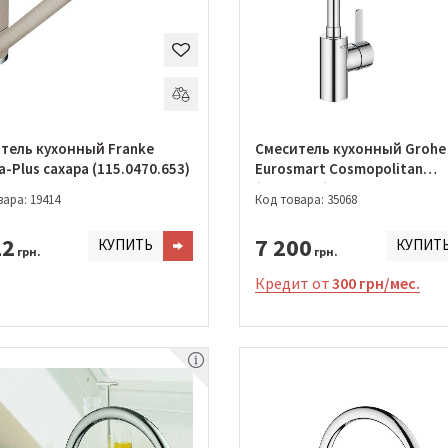
тель кухонный Franke
Смеситель кухонный Grohe
-Plus сахара (115.0470.653)
Eurosmart Cosmopolitan
(32843002)
ара: 19414
Код товара: 35068
22
7 200
КУПИТЬ
КУПИТ
грн.
грн.
Кредит от
300 грн/мес.