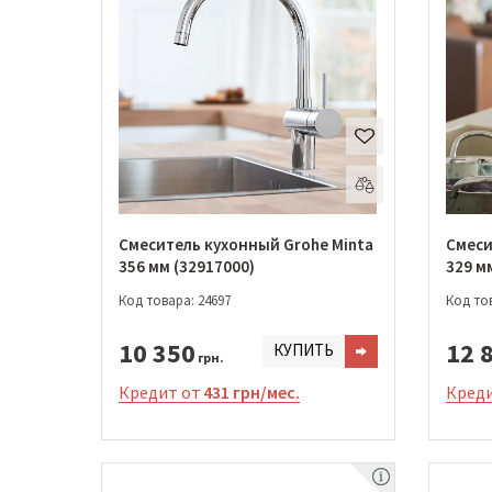
Смеситель кухонный Grohe Minta
Смеси
356 мм (32917000)
329 м
Код товара: 24697
Код тов
10 350
12 
КУПИТЬ
грн.
Кредит от
431 грн/мес.
Креди