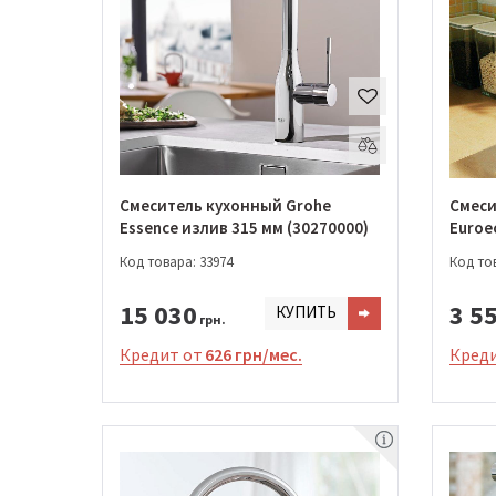
Смеситель кухонный Grohe
Смеси
Essence излив 315 мм (30270000)
Euroe
Код товара: 33974
Код тов
15 030
3 5
КУПИТЬ
грн.
Кредит от
626 грн/мес.
Креди