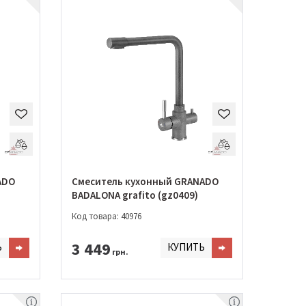
ADO
Смеситель кухонный GRANADO
BADALONA grafito (gz0409)
Код товара: 40976
3 449
Ь
КУПИТЬ
грн.