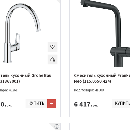
тель кухонный Grohe Bau
Смеситель кухонный Franke
(31368001)
Neo (115.0550.424)
ара: 43261
Код товара: 41608
30
6 417
КУПИТЬ
КУПИТ
грн.
грн.