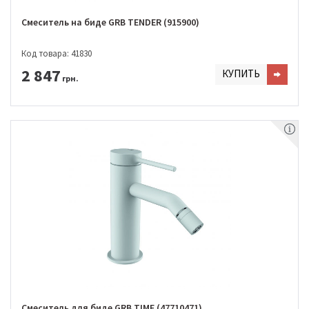
Смеситель на биде GRB TENDER (915900)
Код товара: 41830
2 847
КУПИТЬ
грн.
Смеситель для биде GRB TIME (47710471)