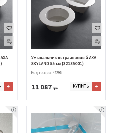
 AXA
Умывальник встраиваемый AXA
)
SKYLAND 55 см (32135001)
Код товара: 42296
11 087
Ь
КУПИТЬ
грн.