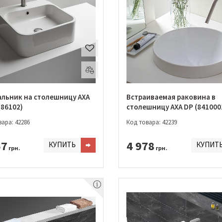
льник на столешницу AXA
Встраиваемая раковина в
(86102)
столешницу AXA DP (841000
ара: 42286
Код товара: 42239
57
4 978
КУПИТЬ
КУПИТ
грн.
грн.