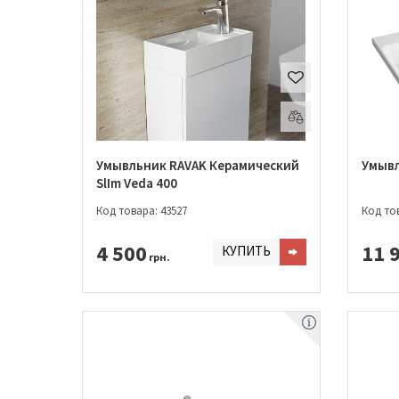
Умывльник RAVAK Керамический
Умывл
SlIm Veda 400
Код товара: 43527
Код тов
4 500
11 
КУПИТЬ
грн.