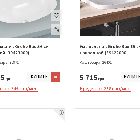
льник Grohe Bau 56 см
Умывальник Grohe Bau 65 с
ой (39423000)
накладной (39422000)
ара: 31971
Код товара: 26401
85
5 715
КУПИТЬ
КУПИТ
грн.
грн.
т от
249 грн/мес.
Кредит от
238 грн/мес.