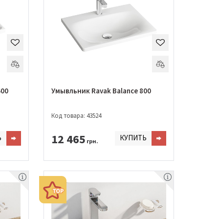
600
Умывльник Ravak Balance 800
Код товара: 43524
12 465
Ь
КУПИТЬ
грн.