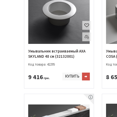
Умывальник встраиваемый AXA
Умыва
SKYLAND 48 см (32132001)
COSA 
Код товара: 42295
Код тов
9 416
8 6
КУПИТЬ
грн.