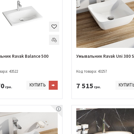
ьник Ravak Balance 500
Умывальник Ravak Uni 380 S
ара: 43522
Код товара: 43257
70
7 515
КУПИТЬ
КУПИТ
грн.
грн.