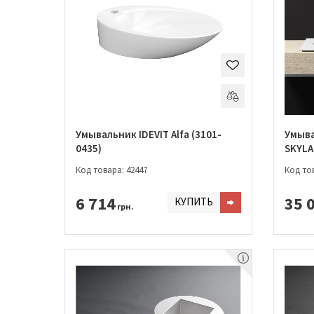
Умывальник IDEVIT Alfa (3101-
Умыва
0435)
SKYLA
Код товара: 42447
Код тов
6 714
35 
КУПИТЬ
грн.