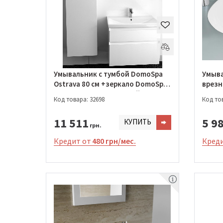
Умывальник с тумбой DomoSpa
Умыва
Ostrava 80 см +зеркало DomoSpa
врезн
Morava с LED подсветкой 60x80
Код товара: 32698
Код тов
см
11 511
5 9
КУПИТЬ
грн.
Кредит от
480 грн/мес.
Креди