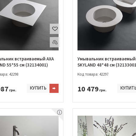
льник встраиваемый AXA
Умывальник встраиваемый
ND 55*55 см (32134001)
SKYLAND 48*48 см (32133001
ара: 42298
Код товара: 42297
087
10 479
КУПИТЬ
КУПИТ
грн.
грн.