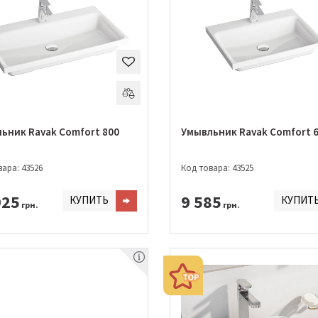
ьник Ravak Comfort 800
Умывльник Ravak Comfort 
ара: 43526
Код товара: 43525
925
9 585
КУПИТЬ
КУПИТ
грн.
грн.