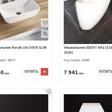
льник Ravak Uni 500 R SLIM
Умывальник IDEVIT Alfa (31
2505)
ара: 42673
Код товара: 42449
40
7 941
КУПИТЬ
КУПИТ
грн.
грн.