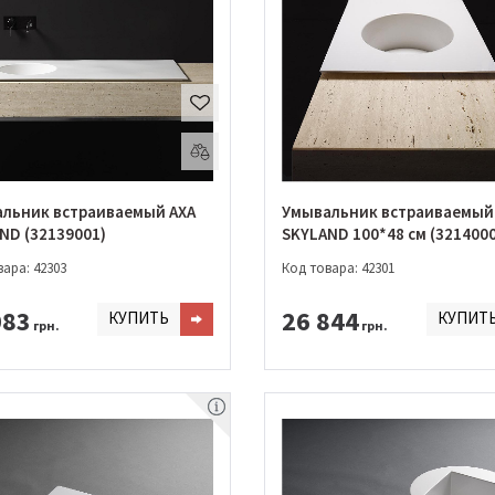
льник встраиваемый AXA
Умывальник встраиваемый
ND (32139001)
SKYLAND 100*48 см (321400
ара: 42303
Код товара: 42301
083
26 844
КУПИТЬ
КУПИТ
грн.
грн.