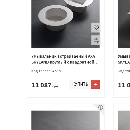
Умывальник встраиваемый AXA
Умыва
SKYLAND круглый с квадратной
SKYLA
чашей (32136001)
Код товара: 42299
Код тов
11 087
11 
КУПИТЬ
грн.