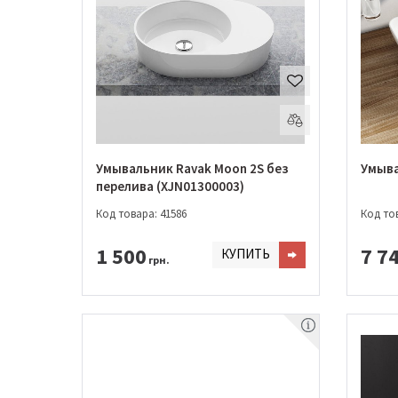
Умывальник Ravak Moon 2S без
Умыва
перелива (XJN01300003)
Код товара: 41586
Код тов
1 500
7 7
КУПИТЬ
грн.