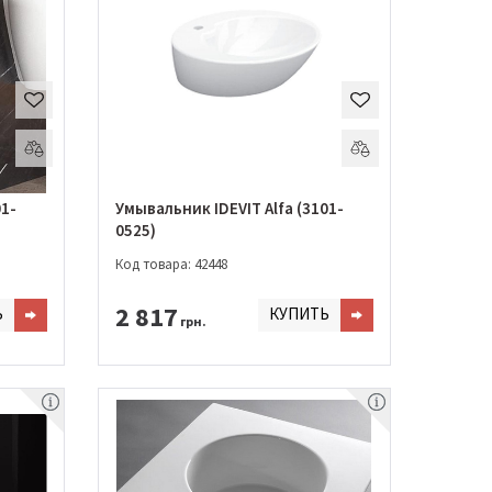
01-
Умывальник IDEVIT Alfa (3101-
0525)
Код товара: 42448
2 817
Ь
КУПИТЬ
грн.