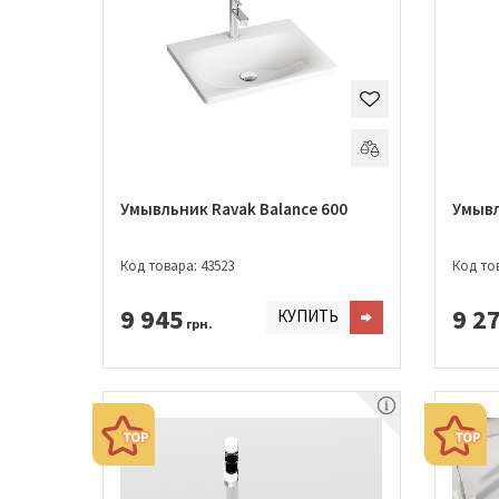
Умывльник Ravak Balance 600
Умывл
Код товара: 43523
Код тов
9 945
9 2
КУПИТЬ
грн.