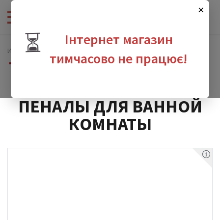
×
⏳
Інтернет магазин
Интернет-магазин сантехники
Мебель
тимчасово не працює!
Пеналы для ванной комнаты
зина
ПЕНАЛЫ ДЛЯ ВАННОЙ
КОМНАТЫ