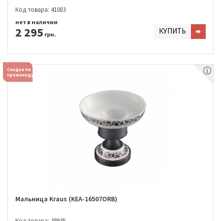
Код товара: 41083
нет в наличии
2 295
КУПИТЬ
грн.
Скидка по
промокоду
Мальница Kraus (KEA-16507ORB)
Код товара: 38935