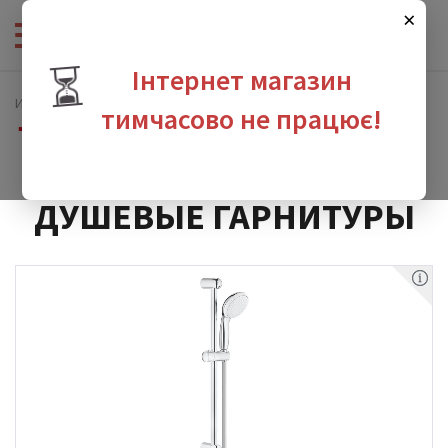
×
⏳
Інтернет магазин
Интернет-магазин сантехники
Душевая программа
тимчасово не працює!
Душевые гарнитуры
зина
ДУШЕВЫЕ ГАРНИТУРЫ