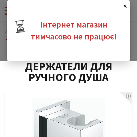
×
⏳
Інтернет магазин
Интернет-магазин сантехники
Душевая программа
тимчасово не працює!
Держатели для ручного душа
зина
ДЕРЖАТЕЛИ ДЛЯ
РУЧНОГО ДУША