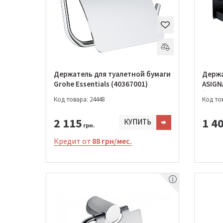
Держатель для туалетной бумаги
Держа
Grohe Essentials (40367001)
ASIGN
(8560
Код товара: 24448
Код тов
2 115
1 4
КУПИТЬ
грн.
Кредит от
88 грн/мес.