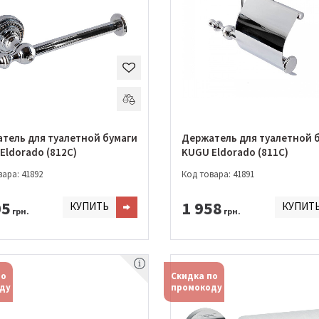
тель для туалетной бумаги
Держатель для туалетной 
Eldorado (812C)
KUGU Eldorado (811C)
ара: 41892
Код товара: 41891
05
1 958
КУПИТЬ
КУПИТ
грн.
грн.
по
Скидка по
ду
промокоду