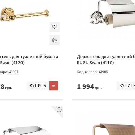
тель для туалетной бумаги
Держатель для туалетной 
Swan (412G)
KUGU Swan (411C)
ара: 41907
Код товара: 41906
58
1 994
КУПИТЬ
КУПИТ
грн.
грн.