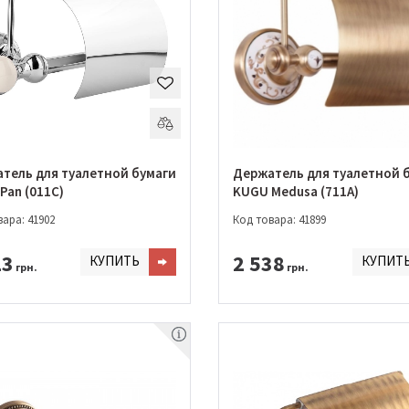
тель для туалетной бумаги
Держатель для туалетной 
Pan (011C)
KUGU Medusa (711A)
ара: 41902
Код товара: 41899
23
2 538
КУПИТЬ
КУПИТ
грн.
грн.