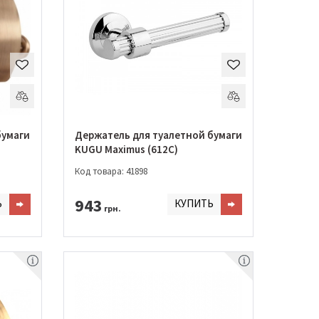
бумаги
Держатель для туалетной бумаги
KUGU Maximus (612C)
Код товара: 41898
943
Ь
КУПИТЬ
грн.