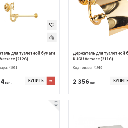
тель для туалетной бумаги
Держатель для туалетной 
Versace (212G)
KUGU Versace (211G)
ара: 41911
Код товара: 41910
14
2 356
КУПИТЬ
КУПИТ
грн.
грн.