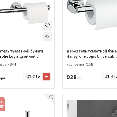
тель туалетной бумаги
Держатель туалетной бума
rohe Logis двойной
Hansgrohe Logis Universal
7000)
(41726000)
ара: 41044
Код товара: 41043
928
КУПИТЬ
КУПИТ
грн.
грн.
по
ду