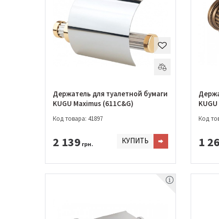
Держатель для туалетной бумаги
Держа
KUGU Maximus (611C&G)
KUGU 
Код товара: 41897
Код тов
2 139
1 2
КУПИТЬ
грн.