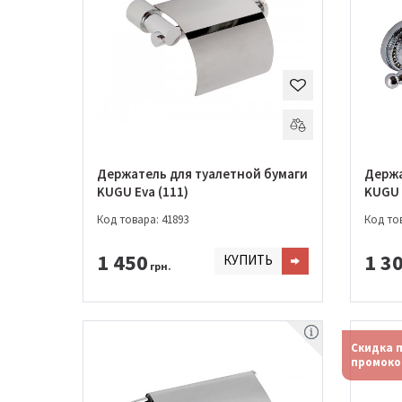
Держатель для туалетной бумаги
Держа
KUGU Eva (111)
KUGU 
Код товара: 41893
Код тов
1 450
1 3
КУПИТЬ
грн.
Скидка 
промоко