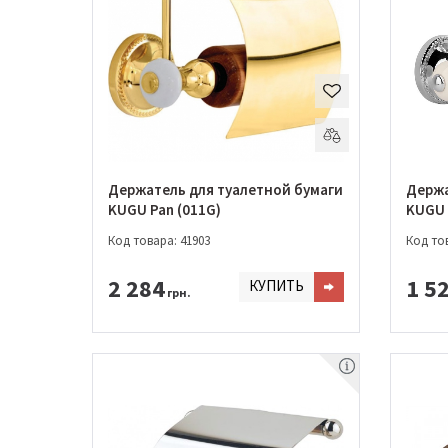
Держатель для туалетной бумаги
Держа
KUGU Pan (011G)
KUGU 
Код товара: 41903
Код тов
2 284
1 5
КУПИТЬ
грн.