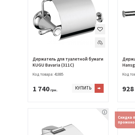
Держатель для туалетной бумаги
Держа
KUGU Bavaria (311C)
Hansg
(4171
Код товара: 41885
Код тов
1 740
928
КУПИТЬ
грн.
Скидка 
промоко