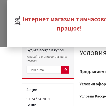
⏳
Інтернет магазин тимчасов
ПРОДУКТЫ
БРЕНДЫ
ВЫГО
працює!
Интернет-магазин с
Будьте всегда в курсе!
Условия
Узнавайте о скидках и акциях
первым
Предлагаем 
Условия офор
Акции
Условия Расср
9 Ноября 2018
Венге