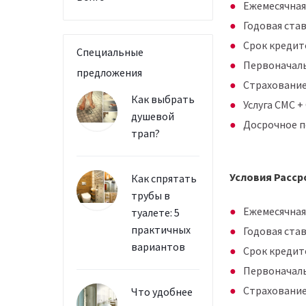
Ежемесячная к
Годовая став
Срок кредито
Специальные
Первоначаль
предложения
Страхование
Как выбрать
Услуга СМС +
душевой
Досрочное п
трап?
Условия Расср
Как спрятать
трубы в
Ежемесячная к
туалете: 5
практичных
Годовая став
вариантов
Срок кредито
Первоначаль
Страхование
Что удобнее