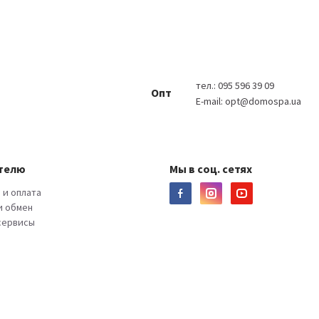
тел.:
095 596 39 09
Опт
E-mail:
opt@domospa.ua
телю
Мы в соц. сетях
 и оплата
и обмен
 сервисы