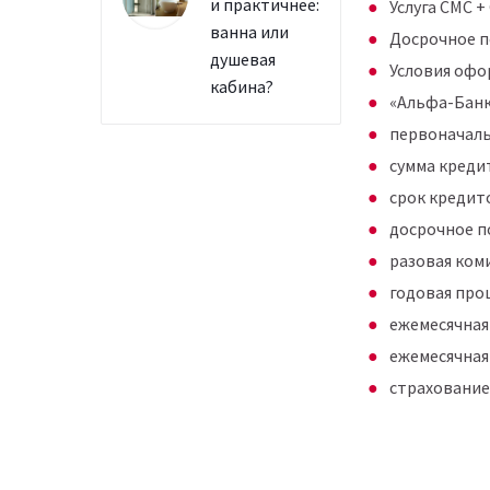
и практичнее:
Услуга СМС +
ванна или
Досрочное п
душевая
Условия офо
кабина?
«Альфа-Бан
первоначаль
сумма кредит
срок кредито
досрочное п
разовая коми
годовая про
ежемесячная 
ежемесячная
страхование