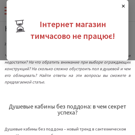
×
⏳
Інтернет магазин
Новости
тимчасово не працює!
29 Июля 2020
зина
Что такое душевая кабина без поддона? В чем ее преимущества и
недостатки? На что обратить внимание при выборе ограждающих
конструкций? На сколько сложно обустроить пол в душевой и чем
его облицевать? Найти ответы на эти вопросы вы сможете в
предлагаемой статье.
Душевые кабины без поддона: в чем секрет
успеха?
Душевые кабины без поддона – новый тренд в сантехническом