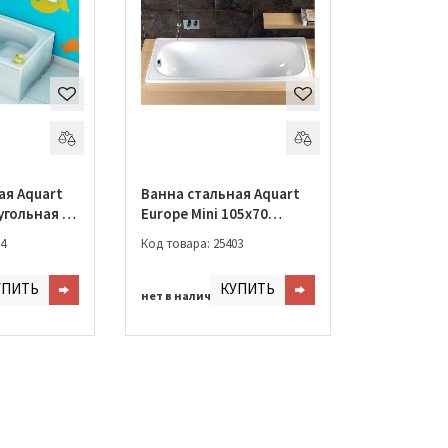
ая Aquart
Ванна стальная Aquart
угольная с
Europe Mini 105x70
5E2200Z)
прямоугольная
4
Код товара: 25403
(B15E1200Z)
УПИТЬ
КУПИТЬ
нет в наличии