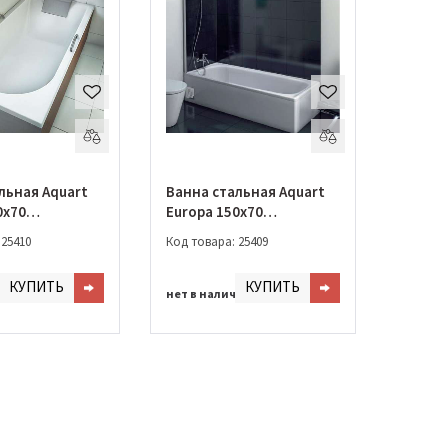
льная Aquart
Ванна стальная Aquart
0x70
Europa 150x70
льная
прямоугольная
 25410
Код товара: 25409
Z)
(B50E1200Z)
КУПИТЬ
КУПИТЬ
чии
нет в наличии