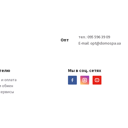
тел.:
095 596 39 09
Опт
E-mail:
opt@domospa.ua
телю
Мы в соц. сетях
 и оплата
и обмен
 сервисы