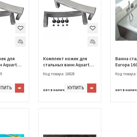
ек для
Комплект ножек для
Ванна ста
н Aquart
стальных ванн Aquart
Europa 16
105 (A05ER0S30)
прямоуго
9
Код товара: 16828
Код товара:
(B60E1200
УПИТЬ
КУПИТЬ
нет в наличии
нет в нали