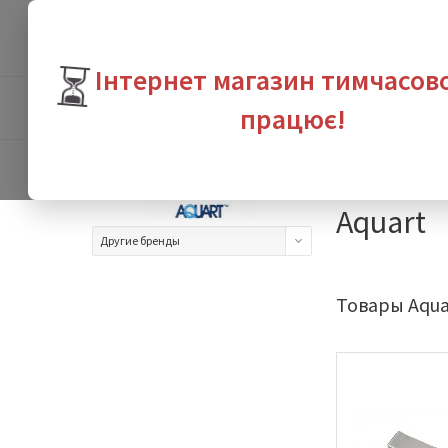
⏳
Інтернет магазин тимчасов
ПРОДУКТЫ
БРЕНДЫ
ВЫГО
працює!
Интернет-магазин с
Aquart
Другие бренды
Товары Aqua