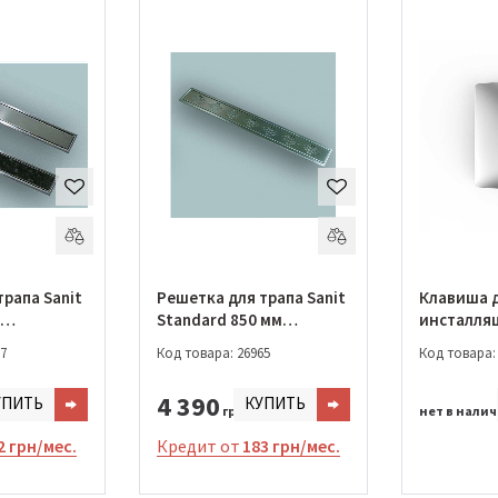
трапа Sanit
Решетка для трапа Sanit
Клавиша 
Standard 850 мм
инсталляц
00)
(03.411.00.0000)
(16.064.81
7
Код товара: 26965
Код товара:
4 390
УПИТЬ
КУПИТЬ
грн.
нет в нали
2 грн/мес.
Кредит от
183 грн/мес.