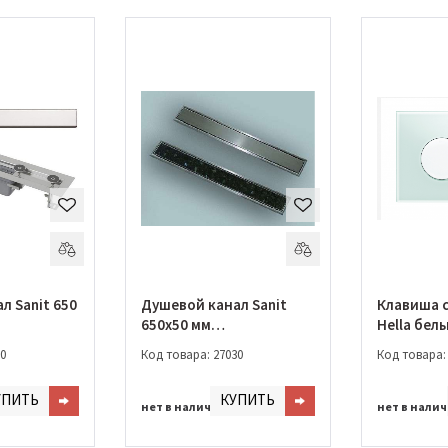
л Sanit 650
Душевой канал Sanit
Клавиша с
650х50 мм
Hella бел
00)
(03.571.00.0000)
(16.736.00
0
Код товара: 27030
Код товара:
УПИТЬ
КУПИТЬ
нет в наличии
нет в нали