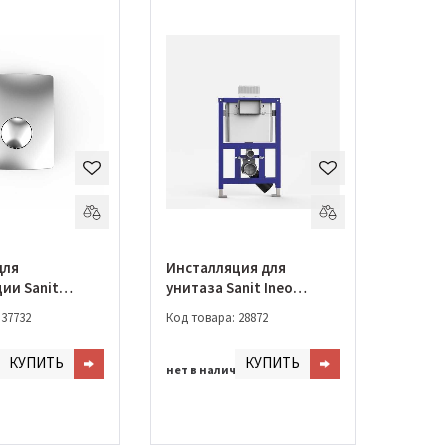
для
Инсталляция для
ии Sanit
унитаза Sanit Ineo
.0000)
низкая (90.703.00.T000)
 37732
Код товара: 28872
КУПИТЬ
КУПИТЬ
чии
нет в наличии