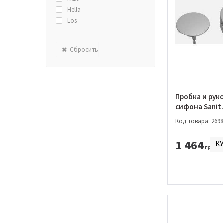
Hella
Los
Сбросить
Пробка и рук
сифона Sanit
(05.036.81.00
Код товара: 2698
1 464
К
грн.