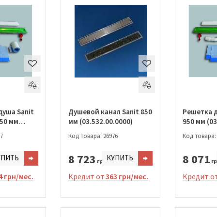
душа Sanit
Душевой канал Sanit 850
Решетка д
750 мм
мм (03.532.00.0000)
950 мм (03
00)
7
Код товара: 26976
Код товара:
8 723
8 071
УПИТЬ
КУПИТЬ
грн.
гр
4 грн/мес.
Кредит от
363 грн/мес.
Кредит о