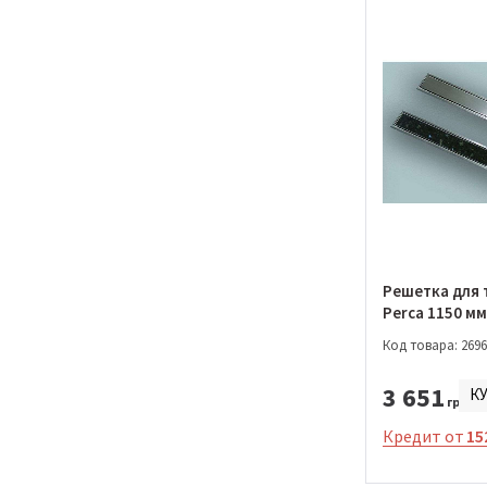
Решетка для 
Perca 1150 мм
(03.418.00.00
Код товара: 2696
3 651
К
грн.
Кредит от
15