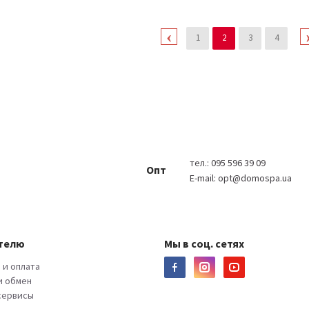
1
2
3
4
тел.:
095 596 39 09
Опт
E-mail:
opt@domospa.ua
телю
Мы в соц. сетях
 и оплата
и обмен
 сервисы