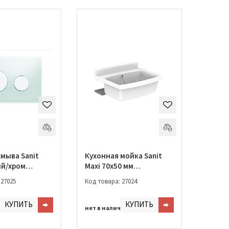
мыва Sanit
Кухонная мойка Sanit
ый/хром
Maxi 70х50 мм
.0003)
(60.007.01.0000)
 27025
Код товара: 27024
КУПИТЬ
КУПИТЬ
чии
нет в наличии