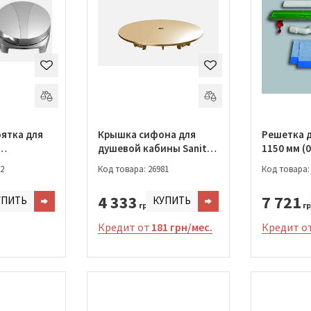
оятка для
Крышка сифона для
Решетка д
душевой кабины Sanit
1150 мм (0
00)
золото (04.105.88.0000)
2
Код товара: 26981
Код товара:
4 333
7 721
УПИТЬ
КУПИТЬ
грн.
гр
Кредит от
181 грн/мес.
Кредит о