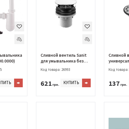
мывальника
Сливной вентиль Sanit
Сливной в
00.0000)
для умывальника без
универса
перелива
(30.004.00
5
Код товара: 26993
Код товара:
(30.006.00.0000)
621
137
УПИТЬ
КУПИТЬ
грн.
грн.