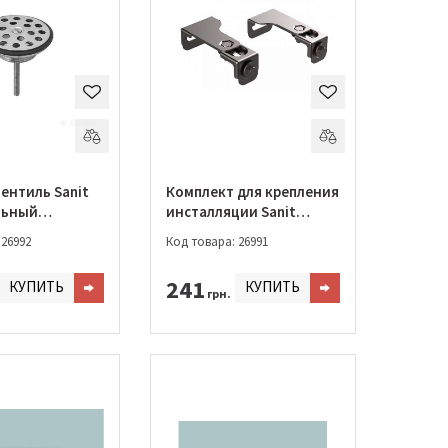
ентиль Sanit
Комплект для крепления
льный
инсталляции Sanit
.0000)
(17.257.00.T000)
 26992
Код товара: 26991
241
КУПИТЬ
КУПИТЬ
грн.