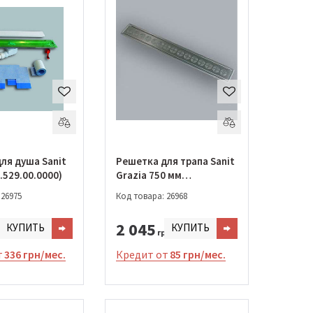
ля душа Sanit
Решетка для трапа Sanit
.529.00.0000)
Grazia 750 мм
(03.420.00.0000)
 26975
Код товара: 26968
2 045
КУПИТЬ
КУПИТЬ
н.
грн.
т
336 грн/мес.
Кредит от
85 грн/мес.