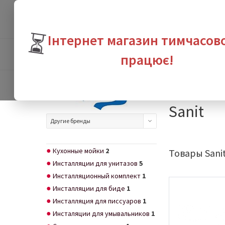
⏳
Інтернет магазин тимчасов
ПРОДУКТЫ
БРЕНДЫ
ВЫГО
працює!
Интернет-магазин с
Sanit
Другие бренды
Кухонные мойки
2
Товары Sani
Инсталляции для унитазов
5
Инсталляционный комплект
1
Инсталляции для биде
1
Инсталляция для писсуаров
1
Инсталяции для умывальников
1