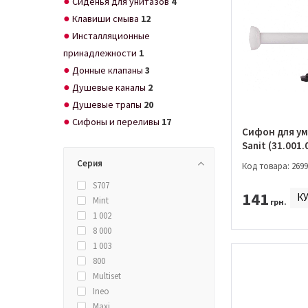
Сиденья для унитазов
4
Клавиши смыва
12
Инсталляционные
принадлежности
1
Донные клапаны
3
Душевые каналы
2
Душевые трапы
20
Сифоны и переливы
17
Сифон для у
Sanit (31.001.
Серия
Код товара: 2699
S707
141
К
Mint
грн.
1 002
8 000
1 003
800
Multiset
Ineo
Maxi